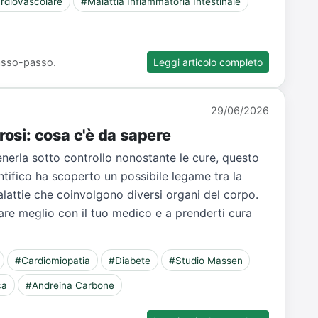
rdiovascolare
#Malattia Infiammatoria Intestinale
 passo-passo.
Leggi articolo completo
29/06/2026
rosi: cosa c'è da sapere
 tenerla sotto controllo nonostante le cure, questo
ntifico ha scoperto un possibile legame tra la
malattie che coinvolgono diversi organi del corpo.
are meglio con il tuo medico e a prenderti cura
#Cardiomiopatia
#Diabete
#Studio Massen
ca
#Andreina Carbone