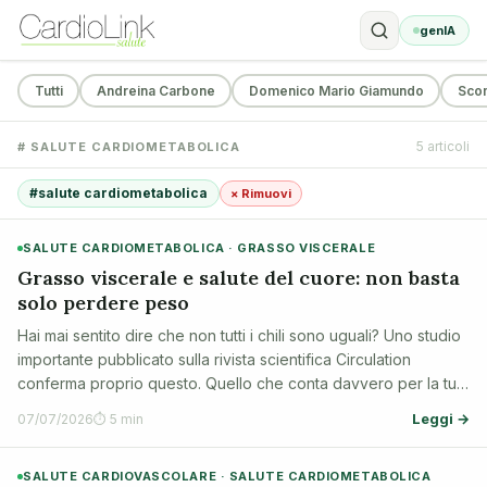
genIA
Tutti
Andreina Carbone
Domenico Mario Giamundo
Sco
5 articoli
# SALUTE CARDIOMETABOLICA
#salute cardiometabolica
× Rimuovi
SALUTE CARDIOMETABOLICA · GRASSO VISCERALE
Grasso viscerale e salute del cuore: non basta
solo perdere peso
Hai mai sentito dire che non tutti i chili sono uguali? Uno studio
importante pubblicato sulla rivista scientifica Circulation
conferma proprio questo. Quello che conta davvero per la tua
salute cardiometabolica (cioè la salute combinata di cuore,
Leggi →
07/07/2026
⏱ 5 min
vasi sanguig…
SALUTE CARDIOVASCOLARE · SALUTE CARDIOMETABOLICA