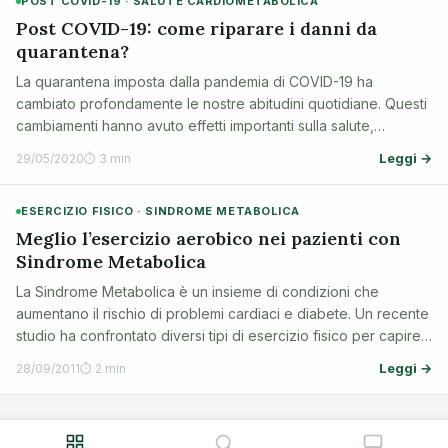
POST COVID-19 · SALUTE CARDIOMETABOLICA
Post COVID-19: come riparare i danni da
quarantena?
La quarantena imposta dalla pandemia di COVID-19 ha
cambiato profondamente le nostre abitudini quotidiane. Questi
cambiamenti hanno avuto effetti importanti sulla salute,
soprattutto a causa della riduzione dell'attività fisica e delle
Leggi →
29/05/2020
⏱ 3 min
modifiche nell'alimentaz…
ESERCIZIO FISICO · SINDROME METABOLICA
Meglio l’esercizio aerobico nei pazienti con
Sindrome Metabolica
La Sindrome Metabolica è un insieme di condizioni che
aumentano il rischio di problemi cardiaci e diabete. Un recente
studio ha confrontato diversi tipi di esercizio fisico per capire
quale sia il più efficace per migliorare questa condizione. Qui
Leggi →
28/09/2011
⏱ 2 min
spieghiamo i…