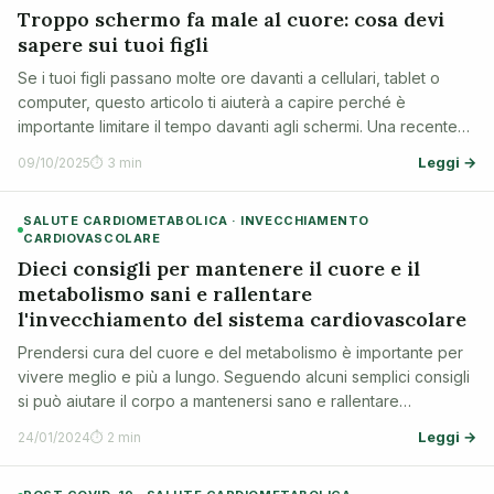
Troppo schermo fa male al cuore: cosa devi
sapere sui tuoi figli
Se i tuoi figli passano molte ore davanti a cellulari, tablet o
computer, questo articolo ti aiuterà a capire perché è
importante limitare il tempo davanti agli schermi. Una recente
ricerca ha scoperto che l'uso eccessivo di dispositivi digitali
Leggi →
09/10/2025
⏱ 3 min
può influire s…
SALUTE CARDIOMETABOLICA · INVECCHIAMENTO
CARDIOVASCOLARE
Dieci consigli per mantenere il cuore e il
metabolismo sani e rallentare
l'invecchiamento del sistema cardiovascolare
Prendersi cura del cuore e del metabolismo è importante per
vivere meglio e più a lungo. Seguendo alcuni semplici consigli
si può aiutare il corpo a mantenersi sano e rallentare
l'invecchiamento del cuore e dei vasi sanguigni.
Leggi →
24/01/2024
⏱ 2 min