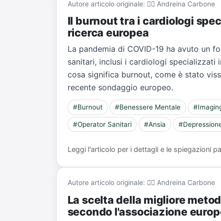
Autore articolo originale: 👨‍⚕️ Andreina Carbone
Il burnout tra i cardiologi spec
ricerca europea
La pandemia di COVID-19 ha avuto un fort
sanitari, inclusi i cardiologi specializza
cosa significa burnout, come è stato vi
recente sondaggio europeo.
#Burnout
#Benessere Mentale
#Imagin
#Operator Sanitari
#Ansia
#Depression
Leggi l'articolo per i dettagli e le spiegazioni
Autore articolo originale: 👨‍⚕️ Andreina Carbone
La scelta della migliore metodi
secondo l'associazione europ