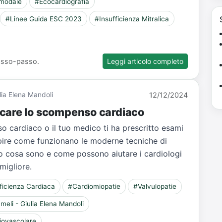
imodale
#Ecocardiografia
#Linee Guida ESC 2023
#Insufficienza Mitralica
 passo-passo.
Leggi articolo completo
ulia Elena Mandoli
12/12/2024
icare lo scompenso cardiaco
o cardiaco o il tuo medico ti ha prescritto esami
capire come funzionano le moderne tecniche di
o cosa sono e come possono aiutare i cardiologi
migliore.
ficienza Cardiaca
#Cardiomiopatie
#Valvulopatie
eli - Giulia Elena Mandoli
iovascolare