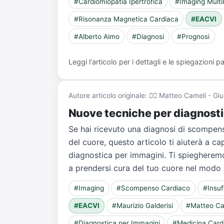
#Cardiomiopatia Ipertrofica
#Imaging Mult
#Risonanza Magnetica Cardiaca
#EACVI
#Alberto Aimo
#Diagnosi
#Prognosi
Leggi l'articolo per i dettagli e le spiegazioni
Autore articolo originale: 👨‍⚕️ Matteo Cameli - Gi
Nuove tecniche per diagnost
Se hai ricevuto una diagnosi di scompens
del cuore, questo articolo ti aiuterà a 
diagnostica per immagini. Ti spiegherem
a prendersi cura del tuo cuore nel modo 
#Imaging
#Scompenso Cardiaco
#Insuf
#EACVI
#Maurizio Galderisi
#Matteo Cam
#Diagnostica per Immagini
#Medicina Card