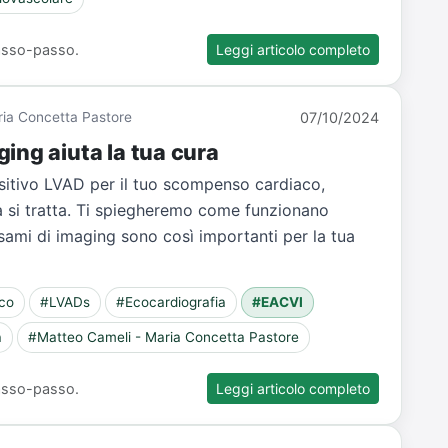
 passo-passo.
Leggi articolo completo
Maria Concetta Pastore
07/10/2024
ing aiuta la tua cura
ositivo LVAD per il tuo scompenso cardiaco,
sa si tratta. Ti spiegheremo come funzionano
esami di imaging sono così importanti per la tua
co
#LVADs
#Ecocardiografia
#EACVI
à
#Matteo Cameli - Maria Concetta Pastore
 passo-passo.
Leggi articolo completo