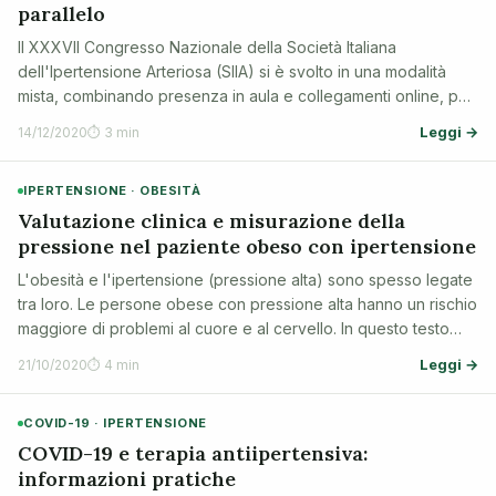
parallelo
Il XXXVII Congresso Nazionale della Società Italiana
dell'Ipertensione Arteriosa (SIIA) si è svolto in una modalità
mista, combinando presenza in aula e collegamenti online, per
garantire sicurezza e ampia partecipazione durante la
Leggi →
14/12/2020
⏱ 3 min
pandemia da COVID-19. Questo…
IPERTENSIONE · OBESITÀ
Valutazione clinica e misurazione della
pressione nel paziente obeso con ipertensione
L'obesità e l'ipertensione (pressione alta) sono spesso legate
tra loro. Le persone obese con pressione alta hanno un rischio
maggiore di problemi al cuore e al cervello. In questo testo
spieghiamo come valutare correttamente questi pazienti e
Leggi →
21/10/2020
⏱ 4 min
come misurare la…
COVID-19 · IPERTENSIONE
COVID-19 e terapia antiipertensiva:
informazioni pratiche