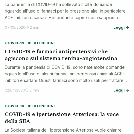
La pandemia di COVID-19 ha sollevato molte domande
riguardo all'uso di farmaci per la pressione alta, in particolare
ACE-inibitori e sartani. È importante capire cosa sappiamo
finora per mantenere la sicurezza e la salute di chi assume
Leggi →
07/05/2020
⏱ 2 min
questi trattamenti.
COVID-19 · IPERTENSIONE
COVID-19 e farmaci antipertensivi che
agiscono sul sistema renina-angiotensina
Durante la pandemia di COVID-19, sono nate molte domande
riguardo all'uso di alcuni farmaci antipertensivi chiamati ACE-
inibitori e sartani. Questi farmaci sono molto usati per trattare
l'ipertensione e altre malattie cardiache. È importante capire se
Leggi →
22/04/2020
⏱ 2 min
questi f…
COVID-19 · IPERTENSIONE
COVID-19 e Ipertensione Arteriosa: la voce
della SIIA
La Società Italiana dell'Ipertensione Arteriosa vuole chiarire