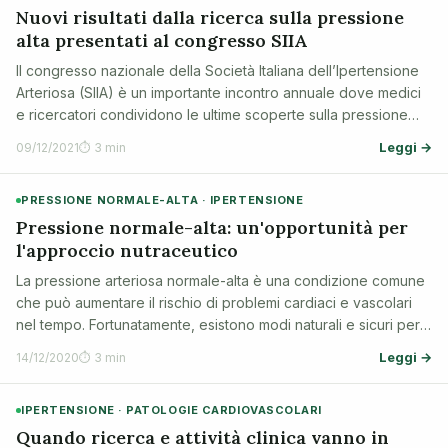
Nuovi risultati dalla ricerca sulla pressione
alta presentati al congresso SIIA
Il congresso nazionale della Società Italiana dell’Ipertensione
Arteriosa (SIIA) è un importante incontro annuale dove medici
e ricercatori condividono le ultime scoperte sulla pressione
alta e la prevenzione delle malattie cardiache. Anche nel 2021,
Leggi →
09/12/2021
⏱ 3 min
nonostant…
PRESSIONE NORMALE-ALTA · IPERTENSIONE
Pressione normale-alta: un'opportunità per
l'approccio nutraceutico
La pressione arteriosa normale-alta è una condizione comune
che può aumentare il rischio di problemi cardiaci e vascolari
nel tempo. Fortunatamente, esistono modi naturali e sicuri per
aiutare a gestire questi valori, come l'adozione di uno stile di
Leggi →
14/12/2020
⏱ 3 min
vita sano …
IPERTENSIONE · PATOLOGIE CARDIOVASCOLARI
Quando ricerca e attività clinica vanno in