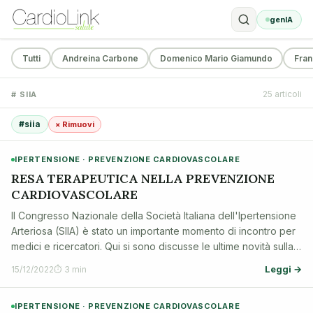
genIA
Tutti
Andreina Carbone
Domenico Mario Giamundo
Fran
25 articoli
# SIIA
#siia
× Rimuovi
IPERTENSIONE · PREVENZIONE CARDIOVASCOLARE
RESA TERAPEUTICA NELLA PREVENZIONE
CARDIOVASCOLARE
Il Congresso Nazionale della Società Italiana dell'Ipertensione
Arteriosa (SIIA) è stato un importante momento di incontro per
medici e ricercatori. Qui si sono discusse le ultime novità sulla
cura dell'ipertensione e la prevenzione delle malattie
Leggi →
15/12/2022
⏱ 3 min
cardiovascol…
IPERTENSIONE · PREVENZIONE CARDIOVASCOLARE