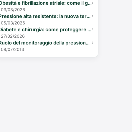
Obesità e fibrillazione atriale: come il grasso intorno al cuore ti danneggia
›
03/03/2026
Pressione alta resistente: la nuova terapia con 4 farmaci
›
05/03/2026
Diabete e chirurgia: come proteggere i tuoi reni durante l'operazione
›
27/02/2026
Ruolo del monitoraggio della pressione arteriosa nelle 24 ore e dell’automisurazione domiciliare secondo le nuove linee guida
›
08/07/2013