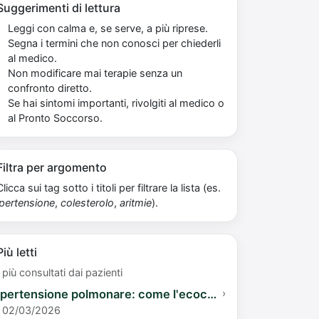
Suggerimenti di lettura
Leggi con calma e, se serve, a più riprese.
Segna i termini che non conosci per chiederli
al medico.
Non modificare mai terapie senza un
confronto diretto.
Se hai sintomi importanti, rivolgiti al medico o
al Pronto Soccorso.
Filtra per argomento
Clicca sui tag sotto i titoli per filtrare la lista (es.
ipertensione
,
colesterolo
,
aritmie
).
Più letti
I più consultati dai pazienti
Ipertensione polmonare: come l'ecocardiogramma valuta il tuo rischio
›
02/03/2026