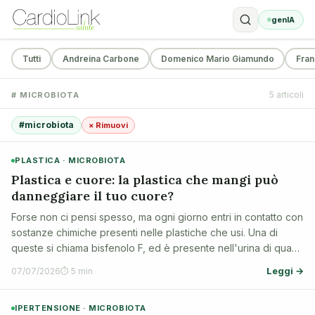
genIA
Tutti
Andreina Carbone
Domenico Mario Giamundo
Fran
5 articoli
# MICROBIOTA
#microbiota
× Rimuovi
PLASTICA · MICROBIOTA
Plastica e cuore: la plastica che mangi può
danneggiare il tuo cuore?
Forse non ci pensi spesso, ma ogni giorno entri in contatto con
sostanze chimiche presenti nelle plastiche che usi. Una di
queste si chiama bisfenolo F, ed è presente nell'urina di quasi
tutta la popolazione. Uno studio recente pubblicato su
Leggi →
07/07/2026
⏱ 5 min
Circulation ha sco…
IPERTENSIONE · MICROBIOTA