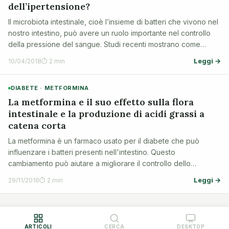
dell’ipertensione?
Il microbiota intestinale, cioè l’insieme di batteri che vivono nel
nostro intestino, può avere un ruolo importante nel controllo
della pressione del sangue. Studi recenti mostrano come
questi batteri influenzino la risposta della pressione arteriosa ai
Leggi →
10/04/2018
⏱ 2 min
cambia…
DIABETE · METFORMINA
La metformina e il suo effetto sulla flora
intestinale e la produzione di acidi grassi a
catena corta
La metformina è un farmaco usato per il diabete che può
influenzare i batteri presenti nell'intestino. Questo
cambiamento può aiutare a migliorare il controllo dello
zucchero nel sangue. Qui spieghiamo come la metformina
Leggi →
29/11/2016
⏱ 2 min
modifica la flora intestinale e perché …
ARTICOLI
CERCA
DESKTOP