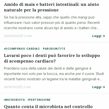
Amido di mais e batteri intestinali: un aiuto
naturale per la pressione
Se hai la pressione alta, sappi che quello che mangi può
influenzare i tuoi valori pressori più di quanto pensi. Recenti
ricerche mostrano come alcuni tipi di amido e i batteri che
vivono nel tuo intestino possano lavorare insieme per aiutarti a
Leggi →
25/06/2024
⏱ 3 min
tenere sotto c…
SCOMPENSO CARDIAC · PARODONTITE
Lavarsi poco i denti può favorire lo sviluppo
di scompenso cardiaco?
Prendersi cura della salute dei denti e delle gengive è
importante non solo per la bocca, ma anche per il cuore. Studi
recenti hanno mostrato un legame tra le malattie gengivali e
problemi cardiaci, come lo scompenso cardiaco. In questo
Leggi →
05/10/2022
⏱ 2 min
testo spieghiamo in mod…
MICROBIOTA · IPERTENSIONE
Quanto conta il microbiota nel controllo