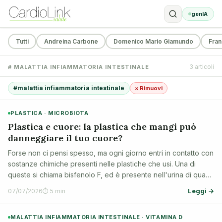
genIA
Tutti
Andreina Carbone
Domenico Mario Giamundo
Fran
3 articoli
# MALATTIA INFIAMMATORIA INTESTINALE
#malattia infiammatoria intestinale
× Rimuovi
PLASTICA · MICROBIOTA
Plastica e cuore: la plastica che mangi può
danneggiare il tuo cuore?
Forse non ci pensi spesso, ma ogni giorno entri in contatto con
sostanze chimiche presenti nelle plastiche che usi. Una di
queste si chiama bisfenolo F, ed è presente nell'urina di quasi
tutta la popolazione. Uno studio recente pubblicato su
Leggi →
07/07/2026
⏱ 5 min
Circulation ha sco…
MALATTIA INFIAMMATORIA INTESTINALE · VITAMINA D