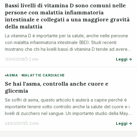
Bassi livelli di vitamina D sono comuni nelle
persone con malattia infiammatoria
intestinale e collegati a una maggiore gravità
della malattia
La vitamina D è importante per la salute, anche nelle persone
con malattia infiammatoria intestinale (IBD). Studi recenti
mostrano che chi ha livelli bassi di vitamina D tende ad avere
una malattia più grave e più complicazioni. Qui spieghiamo
Leggi →
12/04/2016
⏱ 2 min
cosa significa q…
ASMA · MALATTIE CARDIACHE
Se hai l'asma, controlla anche cuore e
glicemia
Se soffri di asma, questo articolo ti aiuterà a capire perché è
importante tenere sotto controllo anche la salute del cuore e i
livelli di zucchero nel sangue. Un importante studio della Mayo
Clinic ha scoperto che chi ha l'asma può avere un rischio
Leggi →
24/03/2011
⏱ 3 min
maggiore d…