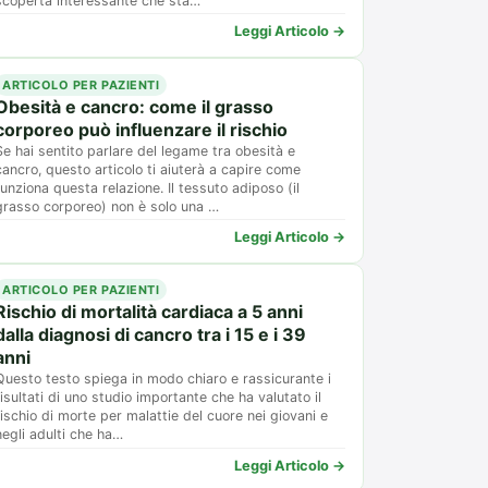
scoperta interessante che sta…
Leggi Articolo →
ARTICOLO PER PAZIENTI
Obesità e cancro: come il grasso
corporeo può influenzare il rischio
Se hai sentito parlare del legame tra obesità e
cancro, questo articolo ti aiuterà a capire come
funziona questa relazione. Il tessuto adiposo (il
grasso corporeo) non è solo una …
Leggi Articolo →
ARTICOLO PER PAZIENTI
Rischio di mortalità cardiaca a 5 anni
dalla diagnosi di cancro tra i 15 e i 39
anni
Questo testo spiega in modo chiaro e rassicurante i
risultati di uno studio importante che ha valutato il
rischio di morte per malattie del cuore nei giovani e
negli adulti che ha…
Leggi Articolo →