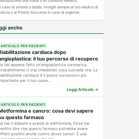
ostituiscono una visita o un consulto medico.
n caso di sintomi o dubbi, rivolgiti sempre al tuo medico di
iducia o al Pronto Soccorso in caso di urgenza.
ggi anche
ARTICOLO PER PAZIENTI
Riabilitazione cardiaca dopo
angioplastica: il tuo percorso di recupero
Se hai appena fatto un'angioplastica coronarica,
probabilmente ti stai chiedendo cosa succede ora. La
riabilitazione cardiaca è il passo successivo più
importante per il tuo cuore…
Leggi Articolo →
ARTICOLO PER PAZIENTI
Metformina e cancro: cosa devi sapere
su questo farmaco
Se hai il diabete e prendi la metformina, forse hai
sentito dire che questo farmaco potrebbe avere
effetti positivi anche contro alcuni tumori. È una