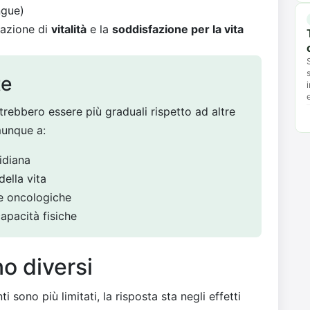
ngue)
sazione di
vitalità
e la
soddisfazione per la vita
te
otrebbero essere più graduali rispetto ad altre
munque a:
tidiana
della vita
re oncologiche
capacità fisiche
no diversi
 sono più limitati, la risposta sta negli effetti