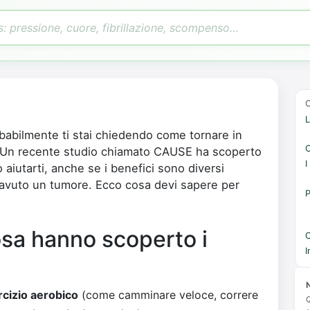
L
babilmente ti stai chiedendo come tornare in
C
ta. Un recente studio chiamato CAUSE ha scoperto
I
aiutarti, anche se i benefici sono diversi
 avuto un tumore. Ecco cosa devi sapere per
P
sa hanno scoperto i
C
I
N
rcizio aerobico
(come camminare veloce, correre
Q