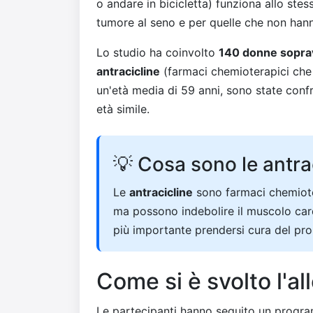
o andare in bicicletta) funziona allo st
tumore al seno e per quelle che non han
Lo studio ha coinvolto
140 donne sopra
antracicline
(farmaci chemioterapici che 
un'età media di 59 anni, sono state con
età simile.
💡 Cosa sono le antra
Le
antracicline
sono farmaci chemioter
ma possono indebolire il muscolo car
più importante prendersi cura del pr
Come si è svolto l'a
Le partecipanti hanno seguito un progr