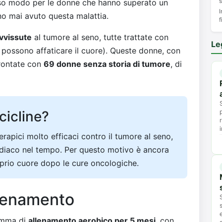
s
esso modo per le donne che hanno superato un
I
no mai avuto questa malattia.
f
vvissute
al tumore al seno, tutte trattate con
Le
possono affaticare il cuore). Queste donne, con
frontate con
69 donne senza storia di tumore
, di
cicline?
apici molto efficaci contro il tumore al seno,
diaco nel tempo. Per questo motivo è ancora
oprio cuore dopo le cure oncologiche.
llenamento
amma di
allenamento aerobico per 5 mesi
, con