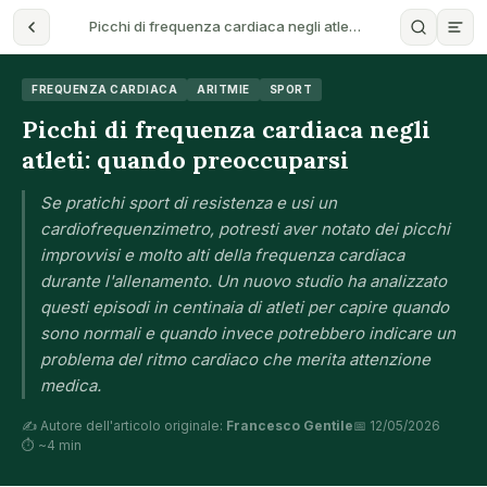
Picchi di frequenza cardiaca negli atle…
FREQUENZA CARDIACA
ARITMIE
SPORT
Picchi di frequenza cardiaca negli
atleti: quando preoccuparsi
Se pratichi sport di resistenza e usi un
cardiofrequenzimetro, potresti aver notato dei picchi
improvvisi e molto alti della frequenza cardiaca
durante l'allenamento. Un nuovo studio ha analizzato
questi episodi in centinaia di atleti per capire quando
sono normali e quando invece potrebbero indicare un
problema del ritmo cardiaco che merita attenzione
medica.
✍️ Autore dell'articolo originale:
Francesco Gentile
📅 12/05/2026
⏱ ~4 min