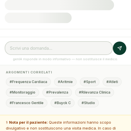
genIA risponde in modo informativo — non sostituisce il medico.
ARGOMENTI CORRELATI
#Frequenza Cardiaca
#Aritmie
#Sport
#Atleti
#Monitoraggio
#Prevalenza
#Rilevanza Clinica
#Francesco Gentile
#Buyck C
#Studio
⚕️
Nota per il paziente:
Queste informazioni hanno scopo
divulgativo e non sostituiscono una visita medica. In caso di