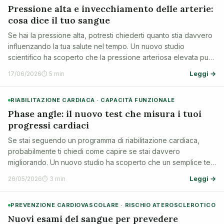
Pressione alta e invecchiamento delle arterie:
cosa dice il tuo sangue
Se hai la pressione alta, potresti chiederti quanto stia davvero
influenzando la tua salute nel tempo. Un nuovo studio
scientifico ha scoperto che la pressione arteriosa elevata può
far invecchiare le arterie più velocemente del previsto, e che
Leggi →
17/06/2026
⏱ 5 min
alcune proteine…
RIABILITAZIONE CARDIACA · CAPACITÀ FUNZIONALE
Phase angle: il nuovo test che misura i tuoi
progressi cardiaci
Se stai seguendo un programma di riabilitazione cardiaca,
probabilmente ti chiedi come capire se stai davvero
migliorando. Un nuovo studio ha scoperto che un semplice test
chiamato phase angle può misurare i tuoi progressi in modo
Leggi →
26/05/2026
⏱ 3 min
preciso e veloce, senza alcun…
PREVENZIONE CARDIOVASCOLARE · RISCHIO ATEROSCLEROTICO
Nuovi esami del sangue per prevedere