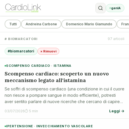
genIA
Tutti
Andreina Carbone
Domenico Mario Giamundo
Fran
97 articoli
# BIOMARCATORI
#biomarcatori
× Rimuovi
SCOMPENSO CARDIACO · ISTAMINA
Scompenso cardiaco: scoperto un nuovo
meccanismo legato all'istamina
Se soffri di scompenso cardiaco (una condizione in cui il cuore
non riesce a pompare sangue in modo efficiente), potresti
aver sentito parlare di nuove ricerche che cercano di capire
meglio questa malattia. Uno studio recente, firmato da Zhang
Leggi →
03/07/2026
⏱ 5 min
et al., ha scope…
IPERTENSIONE · INVECCHIAMENTO VASCOLARE