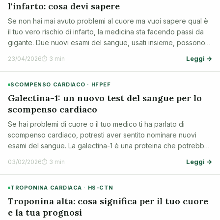
l'infarto: cosa devi sapere
Se non hai mai avuto problemi al cuore ma vuoi sapere qual è
il tuo vero rischio di infarto, la medicina sta facendo passi da
gigante. Due nuovi esami del sangue, usati insieme, possono
identificare chi ha un rischio più alto di quello che sembrava. Ti
Leggi →
23/04/2026
⏱ 3 min
spieghi…
SCOMPENSO CARDIACO · HFPEF
Galectina-1: un nuovo test del sangue per lo
scompenso cardiaco
Se hai problemi di cuore o il tuo medico ti ha parlato di
scompenso cardiaco, potresti aver sentito nominare nuovi
esami del sangue. La galectina-1 è una proteina che potrebbe
aiutare a scoprire precocemente un tipo particolare di
Leggi →
03/02/2026
⏱ 3 min
scompenso cardiaco, anche qua…
TROPONINA CARDIACA · HS-CTN
Troponina alta: cosa significa per il tuo cuore
e la tua prognosi