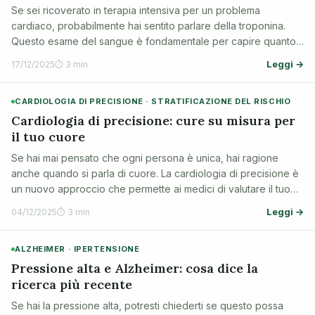
Se sei ricoverato in terapia intensiva per un problema
cardiaco, probabilmente hai sentito parlare della troponina.
Questo esame del sangue è fondamentale per capire quanto il
tuo cuore sia stato danneggiato e quale sia la tua prognosi. Ti
Leggi →
17/12/2025
⏱ 3 min
spieghiamo cosa sign…
CARDIOLOGIA DI PRECISIONE · STRATIFICAZIONE DEL RISCHIO
Cardiologia di precisione: cure su misura per
il tuo cuore
Se hai mai pensato che ogni persona è unica, hai ragione
anche quando si parla di cuore. La cardiologia di precisione è
un nuovo approccio che permette ai medici di valutare il tuo
rischio cardiovascolare in modo più accurato e di scegliere le
Leggi →
04/12/2025
⏱ 3 min
cure più adatte …
ALZHEIMER · IPERTENSIONE
Pressione alta e Alzheimer: cosa dice la
ricerca più recente
Se hai la pressione alta, potresti chiederti se questo possa