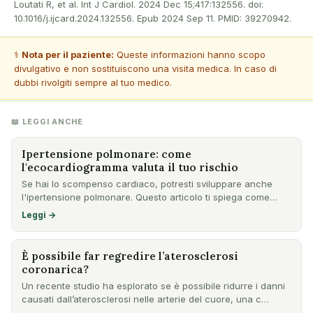
Loutati R, et al. Int J Cardiol. 2024 Dec 15;417:132556. doi:
10.1016/j.ijcard.2024.132556. Epub 2024 Sep 11. PMID: 39270942.
⚕️
Nota per il paziente:
Queste informazioni hanno scopo
divulgativo e non sostituiscono una visita medica. In caso di
dubbi rivolgiti sempre al tuo medico.
📖 LEGGI ANCHE
Ipertensione polmonare: come
l'ecocardiogramma valuta il tuo rischio
Se hai lo scompenso cardiaco, potresti sviluppare anche
l'ipertensione polmonare. Questo articolo ti spiega come
l'ecoc…
Leggi →
È possibile far regredire l’aterosclerosi
coronarica?
Un recente studio ha esplorato se è possibile ridurre i danni
causati dall’aterosclerosi nelle arterie del cuore, una c…