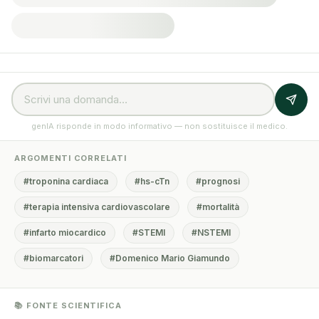
genIA risponde in modo informativo — non sostituisce il medico.
ARGOMENTI CORRELATI
#troponina cardiaca
#hs-cTn
#prognosi
#terapia intensiva cardiovascolare
#mortalità
#infarto miocardico
#STEMI
#NSTEMI
#biomarcatori
#Domenico Mario Giamundo
📚 FONTE SCIENTIFICA