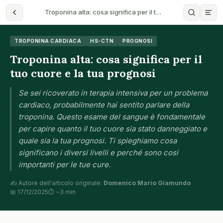
Troponina alta: cosa significa per il t…
TROPONINA CARDIACA
HS-CTN
PROGNOSI
Troponina alta: cosa significa per il
tuo cuore e la tua prognosi
Se sei ricoverato in terapia intensiva per un problema
cardiaco, probabilmente hai sentito parlare della
troponina. Questo esame del sangue è fondamentale
per capire quanto il tuo cuore sia stato danneggiato e
quale sia la tua prognosi. Ti spieghiamo cosa
significano i diversi livelli e perché sono così
importanti per le tue cure.
✍️ Autore dell'articolo originale:
Domenico Mario Giamundo
📅 17/12/2025
⏱ ~3 min