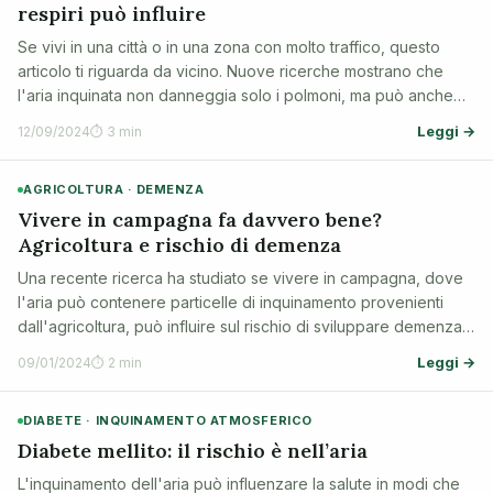
respiri può influire
Se vivi in una città o in una zona con molto traffico, questo
articolo ti riguarda da vicino. Nuove ricerche mostrano che
l'aria inquinata non danneggia solo i polmoni, ma può anche
aumentare il rischio di sviluppare il diabete, soprattutto se sei
Leggi →
12/09/2024
⏱ 3 min
donna. Capir…
AGRICOLTURA · DEMENZA
Vivere in campagna fa davvero bene?
Agricoltura e rischio di demenza
Una recente ricerca ha studiato se vivere in campagna, dove
l'aria può contenere particelle di inquinamento provenienti
dall'agricoltura, può influire sul rischio di sviluppare demenza.
Questo studio aiuta a capire meglio come l'ambiente in cui
Leggi →
09/01/2024
⏱ 2 min
viviamo può inf…
DIABETE · INQUINAMENTO ATMOSFERICO
Diabete mellito: il rischio è nell’aria
L'inquinamento dell'aria può influenzare la salute in modi che