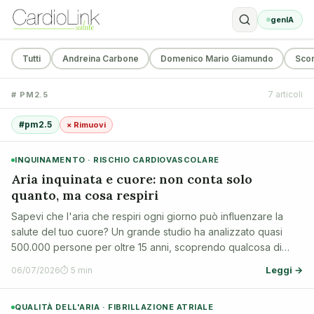
genIA
Tutti
Andreina Carbone
Domenico Mario Giamundo
Sco
7 articoli
# PM2.5
#pm2.5
× Rimuovi
INQUINAMENTO · RISCHIO CARDIOVASCOLARE
Aria inquinata e cuore: non conta solo
quanto, ma cosa respiri
Sapevi che l'aria che respiri ogni giorno può influenzare la
salute del tuo cuore? Un grande studio ha analizzato quasi
500.000 persone per oltre 15 anni, scoprendo qualcosa di
importante: quando si parla di inquinamento atmosferico, non
Leggi →
06/07/2026
⏱ 5 min
conta solo la quantità…
QUALITÀ DELL'ARIA · FIBRILLAZIONE ATRIALE