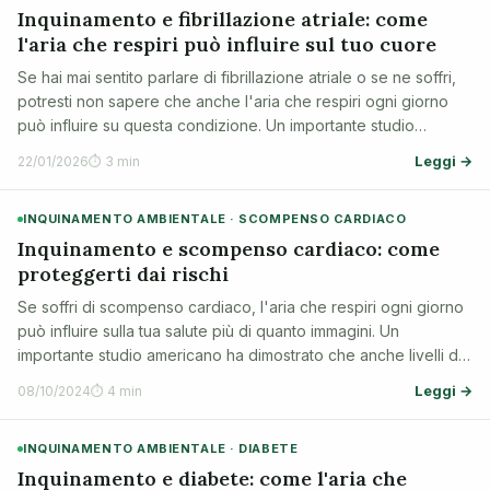
Inquinamento e fibrillazione atriale: come
l'aria che respiri può influire sul tuo cuore
Se hai mai sentito parlare di fibrillazione atriale o se ne soffri,
potresti non sapere che anche l'aria che respiri ogni giorno
può influire su questa condizione. Un importante studio
polacco ha dimostrato che l'inquinamento atmosferico può
Leggi →
22/01/2026
⏱ 3 min
scatenare episodi …
INQUINAMENTO AMBIENTALE · SCOMPENSO CARDIACO
Inquinamento e scompenso cardiaco: come
proteggerti dai rischi
Se soffri di scompenso cardiaco, l'aria che respiri ogni giorno
può influire sulla tua salute più di quanto immagini. Un
importante studio americano ha dimostrato che anche livelli di
inquinamento considerati "sicuri" possono aumentare il rischio
Leggi →
08/10/2024
⏱ 4 min
di ricoveri e…
INQUINAMENTO AMBIENTALE · DIABETE
Inquinamento e diabete: come l'aria che