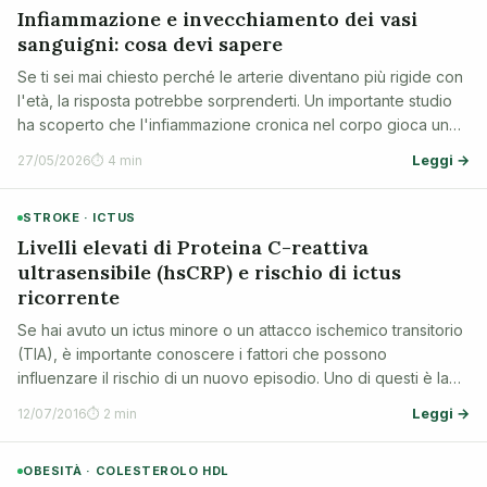
Infiammazione e invecchiamento dei vasi
sanguigni: cosa devi sapere
Se ti sei mai chiesto perché le arterie diventano più rigide con
l'età, la risposta potrebbe sorprenderti. Un importante studio
ha scoperto che l'infiammazione cronica nel corpo gioca un
ruolo chiave in questo processo, soprattutto negli uomini.
Leggi →
27/05/2026
⏱ 4 min
Capire questo …
STROKE · ICTUS
Livelli elevati di Proteina C-reattiva
ultrasensibile (hsCRP) e rischio di ictus
ricorrente
Se hai avuto un ictus minore o un attacco ischemico transitorio
(TIA), è importante conoscere i fattori che possono
influenzare il rischio di un nuovo episodio. Uno di questi è la
proteina C-reattiva ultrasensibile (hsCRP), un indicatore di
Leggi →
12/07/2016
⏱ 2 min
infiammazione nel c…
OBESITÀ · COLESTEROLO HDL