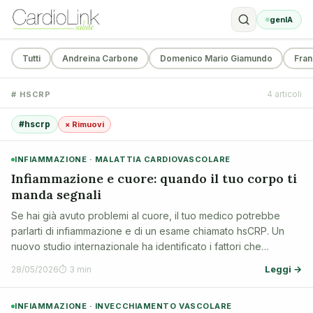
genIA
Tutti
Andreina Carbone
Domenico Mario Giamundo
Fran
4 articoli
# HSCRP
#hscrp
× Rimuovi
INFIAMMAZIONE · MALATTIA CARDIOVASCOLARE
Infiammazione e cuore: quando il tuo corpo ti
manda segnali
Se hai già avuto problemi al cuore, il tuo medico potrebbe
parlarti di infiammazione e di un esame chiamato hsCRP. Un
nuovo studio internazionale ha identificato i fattori che
aumentano l'infiammazione nel corpo, aiutando a capire
Leggi →
28/05/2026
⏱ 3 min
meglio chi ha bisogno di cont…
INFIAMMAZIONE · INVECCHIAMENTO VASCOLARE