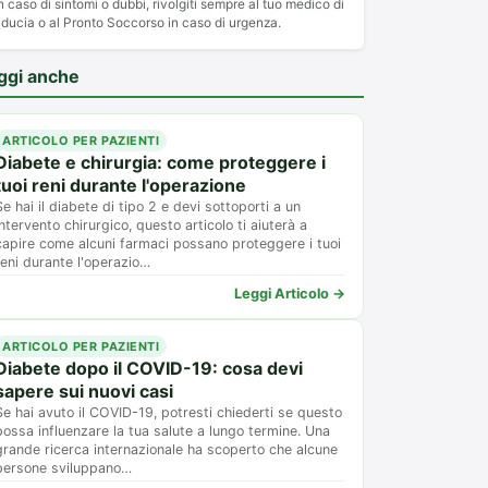
n caso di sintomi o dubbi, rivolgiti sempre al tuo medico di
iducia o al Pronto Soccorso in caso di urgenza.
ggi anche
ARTICOLO PER PAZIENTI
Diabete e chirurgia: come proteggere i
tuoi reni durante l'operazione
Se hai il diabete di tipo 2 e devi sottoporti a un
intervento chirurgico, questo articolo ti aiuterà a
capire come alcuni farmaci possano proteggere i tuoi
reni durante l'operazio…
Leggi Articolo →
ARTICOLO PER PAZIENTI
Diabete dopo il COVID-19: cosa devi
sapere sui nuovi casi
Se hai avuto il COVID-19, potresti chiederti se questo
possa influenzare la tua salute a lungo termine. Una
grande ricerca internazionale ha scoperto che alcune
persone sviluppano…