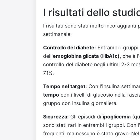
I risultati dello studi
I risultati sono stati molto incoraggianti 
settimanale:
Controllo del diabete:
Entrambi i gruppi
dell'
emoglobina glicata (HbA1c)
, che è 
controllo del diabete negli ultimi 2-3 mes
7.1%.
Tempo nel target:
Con l'insulina settiman
tempo
con i livelli di glucosio nella fasc
gruppo con insulina giornaliera.
Sicurezza:
Gli episodi di
ipoglicemia
(qu
sono stati rari in entrambi i gruppi. Con 
frequenti, ma nessuno è stato grave. Nel 