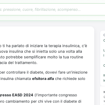
C
 ti ha parlato di iniziare la terapia insulinica, c'è
L
ova insulina che si inietta solo una volta alla
I
to potrebbe semplificare molto la tua routine
acia del trattamento.
C
per controllare il diabete, dovevi fare un'iniezione
I
 insulina chiamata
efsitora alfa
che richiede solo
I
N
resso EASD 2024
(l'importante congresso
Q
ro cambiamento per chi vive con il diabete di
s