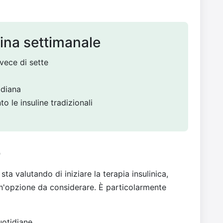
lina settimanale
nvece di sette
idiana
o le insuline tradizionali
e
sta valutando di iniziare la terapia insulinica,
'opzione da considerare. È particolarmente
quotidiane