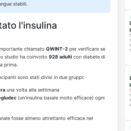
ngue stabili.
ato l'insulina
 importante chiamato
QWINT-2
per verificare se
 Lo studio ha coinvolto
928 adulti
con diabete di
a prima.
cipanti sono stati divisi in due gruppi:
ora
una volta alla settimana
egludec
(un'insulina basale molto efficace) ogni
manale fosse almeno altrettanto efficace nel