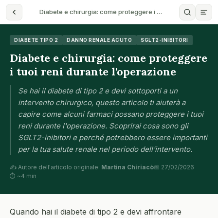
Diabete e chirurgia: come proteggere i …
DIABETE TIPO 2
DANNO RENALE ACUTO
SGLT2-INIBITORI
Diabete e chirurgia: come proteggere
i tuoi reni durante l'operazione
Se hai il diabete di tipo 2 e devi sottoporti a un
intervento chirurgico, questo articolo ti aiuterà a
capire come alcuni farmaci possano proteggere i tuoi
reni durante l'operazione. Scoprirai cosa sono gli
SGLT2-inibitori e perché potrebbero essere importanti
per la tua salute renale nel periodo dell'intervento.
✍️ Autore dell'articolo originale:
Martina Chiriacò
📅 27/02/2026
⏱ ~4 min
Quando hai il diabete di tipo 2 e devi affrontare