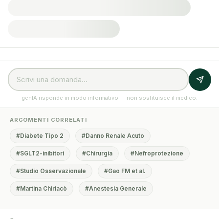
genIA risponde in modo informativo — non sostituisce il medico.
ARGOMENTI CORRELATI
#Diabete Tipo 2
#Danno Renale Acuto
#SGLT2-inibitori
#Chirurgia
#Nefroprotezione
#Studio Osservazionale
#Gao FM et al.
#Martina Chiriacò
#Anestesia Generale