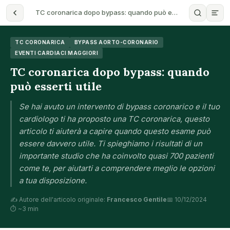
TC coronarica dopo bypass: quando può e…
TC CORONARICA
BYPASS AORTO-CORONARIO
EVENTI CARDIACI MAGGIORI
TC coronarica dopo bypass: quando
può esserti utile
Se hai avuto un intervento di bypass coronarico e il tuo
cardiologo ti ha proposto una TC coronarica, questo
articolo ti aiuterà a capire quando questo esame può
essere davvero utile. Ti spieghiamo i risultati di un
importante studio che ha coinvolto quasi 700 pazienti
come te, per aiutarti a comprendere meglio le opzioni
a tua disposizione.
✍️ Autore dell'articolo originale:
Francesco Gentile
📅 10/12/2024
⏱ ~3 min