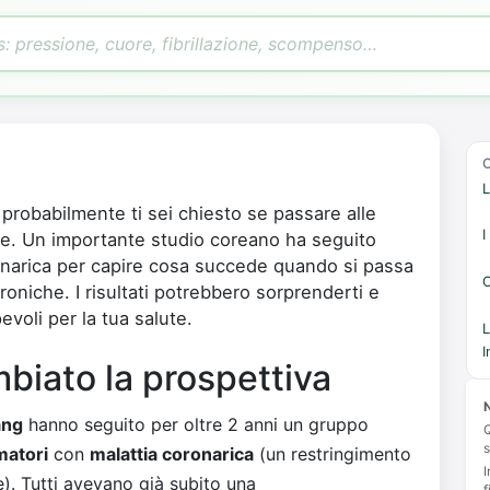
L
 probabilmente ti sei chiesto se passare alle
I
ile. Un importante studio coreano ha seguito
onarica per capire cosa succede quando si passa
C
ttroniche. I risultati potrebbero sorprenderti e
evoli per la tua salute.
L
I
biato la prospettiva
N
ang
hanno seguito per oltre 2 anni un gruppo
Q
s
matori
con
malattia coronarica
(un restringimento
I
). Tutti avevano già subito una
f