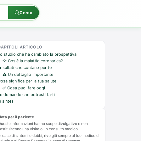
Cerca
CAPITOLI ARTICOLO
o studio che ha cambiato la prospettiva
💡 Cos'è la malattia coronarica?
 risultati che contano per te
⚠️ Un dettaglio importante
osa significa per la tua salute
✅ Cosa puoi fare oggi
e domande che potresti farti
n sintesi
ota per il paziente
ueste informazioni hanno scopo divulgativo e non
ostituiscono una visita o un consulto medico.
n caso di sintomi o dubbi, rivolgiti sempre al tuo medico di
iducia o al Pronto Soccorso in caso di urgenza.