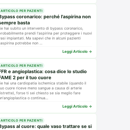
ARTICOLO PER PAZIENTI
Bypass coronarico: perché l'aspirina non
sempre basta
Se hai subito un intervento di bypass coronarico,
probabilmente prendi l'aspirina per proteggere i nuovi
vasi impiantati. Ma sapevi che in alcuni pazienti
l'aspirina potrebbe non …
Leggi Articolo →
ARTICOLO PER PAZIENTI
FFR e angioplastica: cosa dice lo studio
FAME 2 per il tuo cuore
Se hai una cardiopatia ischemica stabile (quando il
tuo cuore riceve meno sangue a causa di arterie
ristrette), forse ti sei chiesto se sia meglio fare
un'angioplastica o continua…
Leggi Articolo →
ARTICOLO PER PAZIENTI
Bypass al cuore: quale vaso trattare se si