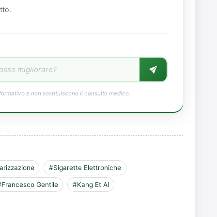
tto.
formativo e non sostituiscono il consulto medico.
arizzazione
#Sigarette Elettroniche
#Francesco Gentile
#Kang Et Al