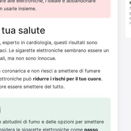
are alle elettroniche, l'ideale è abbandonare
n usarle insieme.
 tua salute
, esperto in cardiologia, questi risultati sono
diaci. Le sigarette elettroniche sembrano essere un
onali, ma non sono innocue.
a coronarica e non riesci a smettere di fumare
lettroniche può
ridurre i rischi per il tuo cuore
.
pre essere smettere del tutto.
i
e abitudini di fumo e delle opzioni per smettere
nsidera le sigarette elettroniche come
passo