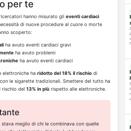
no per te
ricercatori hanno misurato gli
eventi cardiaci
 necessità di nuove procedure al cuore o morte
anno scoperto:
li
ha avuto eventi cardiaci gravi
amente
ha avuto problemi
ttroniche
ha avuto eventi cardiaci
te elettroniche ha
ridotto del 18% il rischio
di
con le sigarette tradizionali. Smettere del tutto ha
l rischio del
13% in più
rispetto alle elettroniche.
tante
e
stava meglio di chi le combinava con quelle