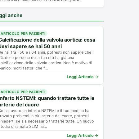
ggi anche
ARTICOLO PER PAZIENTI
Calcificazione della valvola aortica: cosa
devi sapere se hai 50 anni
Se hai tra i 50 e i 64 anni, potresti non sapere che il
7% delle persone della tua età ha già una
calcificazione della valvola aortica. Non è motivo di
panico: molti fattori che f…
Leggi Articolo →
ARTICOLO PER PAZIENTI
Infarto NSTEMI: quando trattare tutte le
arterie del cuore
Se hai avuto un infarto NSTEMI e il tuo medico ha
trovato problemi in più arterie del cuore, potresti
chiederti se sia necessario trattarle tutte. Un nuovo
studio chiamato SLIM ha…
Leggi Articolo →