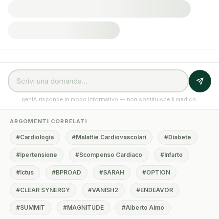
genIA risponde in modo informativo — non sostituisce il medico.
ARGOMENTI CORRELATI
#Cardiologia
#Malattie Cardiovascolari
#Diabete
#Ipertensione
#Scompenso Cardiaco
#Infarto
#Ictus
#BPROAD
#SARAH
#OPTION
#CLEAR SYNERGY
#VANISH2
#ENDEAVOR
#SUMMIT
#MAGNITUDE
#Alberto Aimo