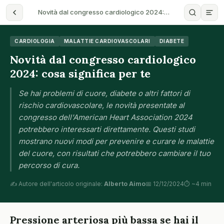
Novità dal congresso cardiologico 2024:…
CARDIOLOGIA
MALATTIE CARDIOVASCOLARI
DIABETE
Novità dal congresso cardiologico
2024: cosa significa per te
Se hai problemi di cuore, diabete o altri fattori di
rischio cardiovascolare, le novità presentate al
congresso dell'American Heart Association 2024
potrebbero interessarti direttamente. Questi studi
mostrano nuovi modi per prevenire e curare le malattie
del cuore, con risultati che potrebbero cambiare il tuo
percorso di cura.
✍️ Autore dell'articolo originale:
Alberto Aimo
📅 12/12/2024
⏱ ~4 min
Pressione arteriosa più bassa se hai il