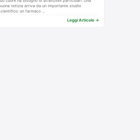
tuo cuore ha bisogno di attenzioni particolari. Una
buona notizia arriva da un importante studio
scientifico: un farmaco …
Leggi Articolo →