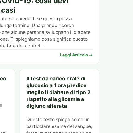
COVID-19: cosa devi
 casi
potresti chiederti se questo possa
a lungo termine. Una grande ricerca
 che alcune persone sviluppano il diabete
ione. Ti spieghiamo cosa significa questo
e fare dei controlli.
Leggi Articolo →
aco
Il test da carico orale di
glucosio a 1 ora predice
meglio il diabete di tipo 2
rispetto alla glicemia a
digiuno alterata
l
Questo testo spiega come un
particolare esame del sangue,