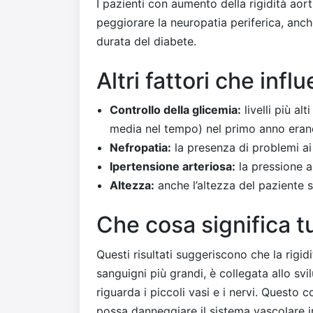
I pazienti con aumento della rigidità aor
peggiorare la neuropatia periferica, anch
durata del diabete.
Altri fattori che inf
Controllo della glicemia:
livelli più al
media nel tempo) nel primo anno erano
Nefropatia:
la presenza di problemi ai 
Ipertensione arteriosa:
la pressione al
Altezza:
anche l’altezza del paziente s
Che cosa significa t
Questi risultati suggeriscono che la rigidi
sanguigni più grandi, è collegata allo sv
riguarda i piccoli vasi e i nervi. Questo
possa danneggiare il sistema vascolare i