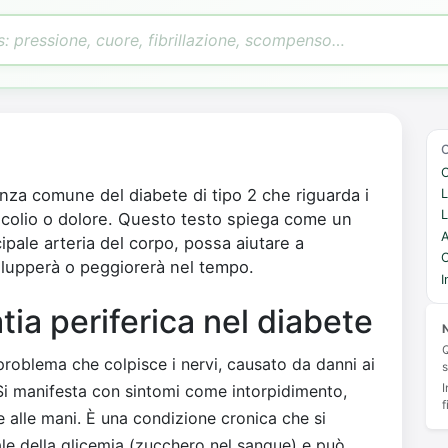
C
nza comune del diabete di tipo 2 che riguarda i
L
L
icolio o dolore. Questo testo spiega come un
A
ncipale arteria del corpo, possa aiutare a
C
ilupperà o peggiorerà nel tempo.
I
tia periferica nel diabete
N
Q
roblema che colpisce i nervi, causato da danni ai
s
I
 Si manifesta con sintomi come intorpidimento,
f
 e alle mani. È una condizione cronica che si
le della glicemia (zucchero nel sangue) e può