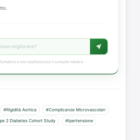
tto.
formativo e non sostituiscono il consulto medico.
#Rigidità Aortica
#Complicanze Microvascolari
ype 2 Diabetes Cohort Study
#Ipertensione