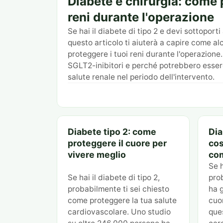
Diabete e chirurgia: come 
reni durante l'operazione
Se hai il diabete di tipo 2 e devi sottoporti
questo articolo ti aiuterà a capire come a
proteggere i tuoi reni durante l'operazione.
SGLT2-inibitori e perché potrebbero essere
salute renale nel periodo dell'intervento.
Diabete tipo 2: come
Dia
proteggere il cuore per
cos
vivere meglio
com
Se h
Se hai il diabete di tipo 2,
prob
probabilmente ti sei chiesto
ha g
come proteggere la tua salute
cuo
cardiovascolare. Uno studio
que