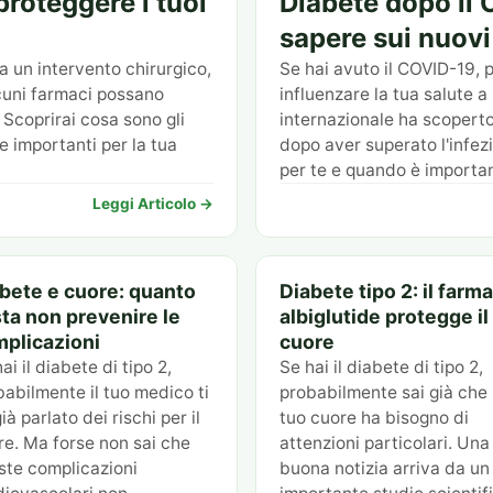
proteggere i tuoi
Diabete dopo il 
sapere sui nuovi
 a un intervento chirurgico,
Se hai avuto il COVID-19, 
lcuni farmaci possano
influenzare la tua salute 
 Scoprirai cosa sono gli
internazionale ha scoperto
 importanti per la tua
dopo aver superato l'infez
per te e quando è important
Leggi Articolo →
bete e cuore: quanto
Diabete tipo 2: il farm
ta non prevenire le
albiglutide protegge il
plicazioni
cuore
ai il diabete di tipo 2,
Se hai il diabete di tipo 2,
abilmente il tuo medico ti
probabilmente sai già che i
ià parlato dei rischi per il
tuo cuore ha bisogno di
re. Ma forse non sai che
attenzioni particolari. Una
ste complicazioni
buona notizia arriva da un