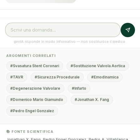
genIA risponde in modo informativo — non sostituisce il medico.
ARGOMENTI CORRELATI
#Svasatura Stent Coronari
#Sostituzione Valvola Aortica
#TAVR
#Sicurezza Procedurale
#Emodinamica
#Degenerazione Valvolare
#Infarto
#Domenico Mario Giamundo
#Jonathan X. Fang
#Pedro Engel Gonzalez
📚 FONTE SCIENTIFICA
Jonathan X. Fang, Pedro Engel Gonzalez, Pedro A. Villablanca,