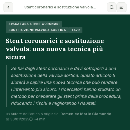
Stent coronarici e sostituzione valvola…
SVASATURA STENT CORONARI
SOSTITUZIONE VALVOLA AORTICA
TAVR
Stent coronarici e sostituzione
valvola: una nuova tecnica più
sicura
Se hai degli stent coronarici e devi sottoporti a una
sostituzione della valvola aortica, questo articolo ti
aiuterà a capire una nuova tecnica che può rendere
l'intervento più sicuro. I ricercatori hanno studiato un
metodo per preparare gli stent prima della procedura,
riducendo i rischi e migliorando i risultati.
✍️ Autore dell'articolo originale:
Domenico Mario Giamundo
📅 30/01/2025
⏱ ~4 min