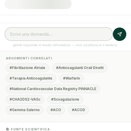
genIA risponde in modo informativo — non sostituisce il medico.
ARGOMENTI CORRELATI
#Fibrillazione Atriale
#Anticoagulanti Orali Diretti
#Terapia Anticoagulante
#Warfarin
#National Cardiovascular Data Registry PINNACLE
#CHA2DS2-VASc
#Scoagulazione
#Gemma Salerno
#ACO
#ACOD
📚 FONTE SCIENTIFICA