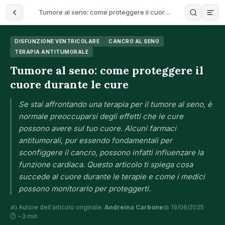
Tumore al seno: come proteggere il cuor…
DISFUNZIONE VENTRICOLARE
CANCRO AL SENO
TERAPIA ANTITUMORALE
Tumore al seno: come proteggere il
cuore durante le cure
Se stai affrontando una terapia per il tumore al seno, è
normale preoccuparsi degli effetti che le cure
possono avere sul tuo cuore. Alcuni farmaci
antitumorali, pur essendo fondamentali per
sconfiggere il cancro, possono infatti influenzare la
funzione cardiaca. Questo articolo ti spiega cosa
succede al cuore durante le terapie e come i medici
possono monitorarlo per proteggerti.
✍️ Autore dell'articolo originale:
Andreina Carbone
📅 19/06/2025
⏱ ~3 min