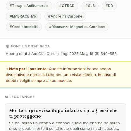
#Terapia Antitumorale
#CTRCD
#GLS
#DD
#EMBRACE-MRI
#Andreina Carbone
#Cardiotossicità
#Risonanza Magnetica Cardiaca
📚 FONTE SCIENTIFICA
Huang et al J Am Coll Cardiol Img. 2025 May, 18 (5) 540–553.
⚕️
Nota per il paziente:
Queste informazioni hanno scopo
divulgativo e non sostituiscono una visita medica. In caso di
dubbi rivolgiti sempre al tuo medico.
📖 LEGGI ANCHE
Morte improvvisa dopo infarto: i progressi che
ti proteggono
Se hai avuto un infarto o conosci qualcuno che ne ha avuto
uno, probabilmente ti sei chiesto quali siano i rischi succe…