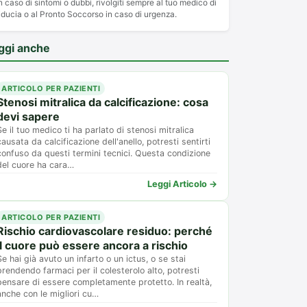
n caso di sintomi o dubbi, rivolgiti sempre al tuo medico di
iducia o al Pronto Soccorso in caso di urgenza.
ggi anche
ARTICOLO PER PAZIENTI
Stenosi mitralica da calcificazione: cosa
devi sapere
Se il tuo medico ti ha parlato di stenosi mitralica
causata da calcificazione dell'anello, potresti sentirti
confuso da questi termini tecnici. Questa condizione
del cuore ha cara…
Leggi Articolo →
ARTICOLO PER PAZIENTI
Rischio cardiovascolare residuo: perché
il cuore può essere ancora a rischio
Se hai già avuto un infarto o un ictus, o se stai
prendendo farmaci per il colesterolo alto, potresti
pensare di essere completamente protetto. In realtà,
anche con le migliori cu…