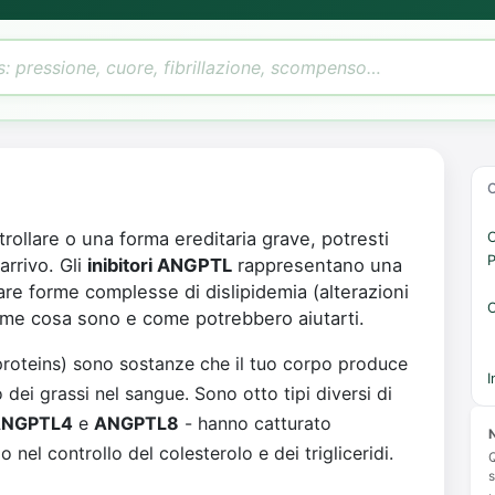
ntrollare o una forma ereditaria grave, potresti
C
P
arrivo. Gli
inibitori ANGPTL
rappresentano una
tare forme complesse di dislipidemia (alterazioni
C
eme cosa sono e come potrebbero aiutarti.
proteins) sono sostanze che il tuo corpo produce
I
dei grassi nel sangue. Sono otto tipi diversi di
NGPTL4
e
ANGPTL8
- hanno catturato
N
lo nel controllo del colesterolo e dei trigliceridi.
Q
s