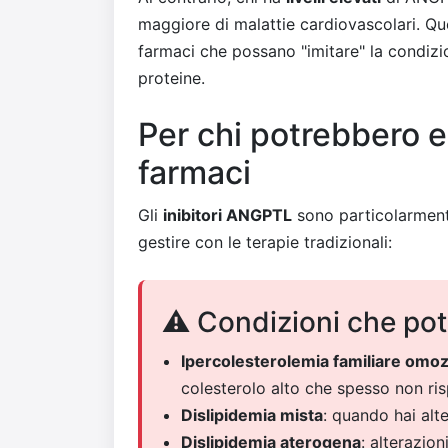
maggiore di malattie cardiovascolari. Qu
farmaci che possano "imitare" la condizio
proteine.
Per chi potrebbero es
farmaci
Gli
inibitori ANGPTL
sono particolarmente
gestire con le terapie tradizionali:
⚠️ Condizioni che po
Ipercolesterolemia familiare omo
colesterolo alto che spesso non ris
Dislipidemia mista
: quando hai alter
Dislipidemia aterogena
: alterazio