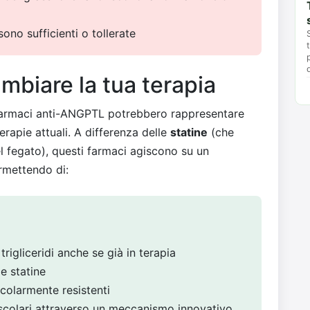
sono sufficienti o tollerate
biare la tua terapia
i farmaci anti-ANGPTL potrebbero rappresentare
erapie attuali. A differenza delle
statine
(che
l fegato), questi farmaci agiscono su un
mettendo di:
trigliceridi anche se già in terapia
le statine
icolarmente resistenti
vascolari attraverso un meccanismo innovativo