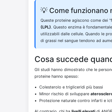
💡 Come funzionano n
Queste proteine agiscono come dei "
(LPL)
. Questo enzima è fondamentale 
utilizzabili dalle cellule. Quando le 
di grassi nel sangue tendono ad aume
Cosa succede quando 
Gli studi hanno dimostrato che le perso
proteine hanno spesso:
Colesterolo e trigliceridi più bassi
Minor rischio di sviluppare
ateroscler
Protezione naturale contro infarti e ic
Al contrario, chi ha
livelli elevati
di ANGP