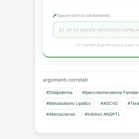
Oppure scrivi la tua domanda:
Le risposte di genIA sono a scopo in
argomenti correlati
#Dislipidemia
#Ipercolesterolemia Familia
#Metabolismo Lipidico
#ASCVD
#Tera
#Aterosclerosi
#Inibitori ANGPTL