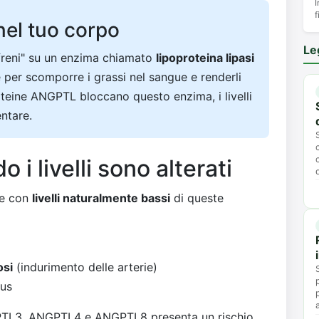
I
f
el tuo corpo
Le
freni" su un enzima chiamato
lipoproteina lipasi
per scomporre i grassi nel sangue e renderli
proteine ANGPTL bloccano questo enzima, i livelli
ntare.
i livelli sono alterati
ne con
livelli naturalmente bassi
di queste
osi
(indurimento delle arterie)
tus
TL3, ANGPTL4 e ANGPTL8 presenta un rischio