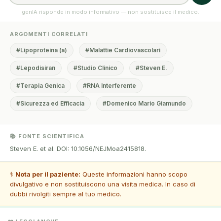
genIA risponde in modo informativo — non sostituisce il medico.
ARGOMENTI CORRELATI
#Lipoproteina (a)
#Malattie Cardiovascolari
#Lepodisiran
#Studio Clinico
#Steven E.
#Terapia Genica
#RNA Interferente
#Sicurezza ed Efficacia
#Domenico Mario Giamundo
📚 FONTE SCIENTIFICA
Steven E. et al. DOI: 10.1056/NEJMoa2415818.
⚕️
Nota per il paziente:
Queste informazioni hanno scopo
divulgativo e non sostituiscono una visita medica. In caso di
dubbi rivolgiti sempre al tuo medico.