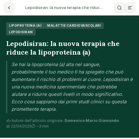
Lepodisiran: la nuova terapia che riduc…
LIPOPROTEINA (A)
MALATTIE CARDIOVASCOLARI
LEPODISIRAN
Lepodisiran: la nuova terapia che
riduce la lipoproteina (a)
Se hai la lipoproteina (a) alta nel sangue,
probabilmente il tuo medico ti ha spiegato che può
aumentare il rischio di problemi al cuore. Lepodisiran è
una nuova medicina sperimentale che potrebbe
aiutare a ridurre questi livelli in modo significativo.
Ecco cosa sappiamo dai primi studi clinici su questa
promettente terapia.
✍️ Autore dell'articolo originale:
Domenico Mario Giamundo
📅 22/04/2025
⏱ ~3 min