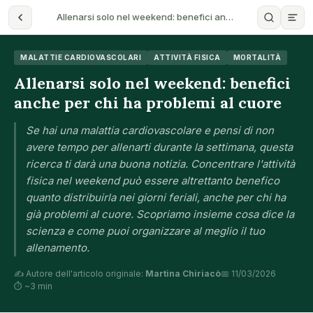
Allenarsi solo nel weekend: benefici an…
MALATTIE CARDIOVASCOLARI
ATTIVITÀ FISICA
MORTALITÀ
Allenarsi solo nel weekend: benefici
anche per chi ha problemi al cuore
Se hai una malattia cardiovascolare e pensi di non
avere tempo per allenarti durante la settimana, questa
ricerca ti darà una buona notizia. Concentrare l'attività
fisica nel weekend può essere altrettanto benefico
quanto distribuirla nei giorni feriali, anche per chi ha
già problemi al cuore. Scopriamo insieme cosa dice la
scienza e come puoi organizzare al meglio il tuo
allenamento.
✍️ Autore dell'articolo originale:
Martina Chiriacò
📅 11/03/2026
⏱ ~3 min