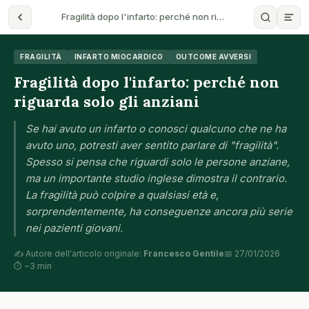
Fragilità dopo l'infarto: perché non ri…
FRAGILITÀ
INFARTO MIOCARDICO
OUTCOME AVVERSI
Fragilità dopo l'infarto: perché non
riguarda solo gli anziani
Se hai avuto un infarto o conosci qualcuno che ne ha
avuto uno, potresti aver sentito parlare di "fragilità".
Spesso si pensa che riguardi solo le persone anziane,
ma un importante studio inglese dimostra il contrario.
La fragilità può colpire a qualsiasi età e,
sorprendentemente, ha conseguenze ancora più serie
nei pazienti giovani.
✍️ Autore dell'articolo originale:
Francesco Gentile
📅 27/01/2026
⏱ ~3 min