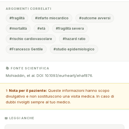
ARGOMENTI CORRELATI
#fragilità
#infarto miocardico
#outcome avversi
#mortalità
#età
#fragilità severa
#rischio cardiovascolare
#hazard ratio
#Francesco Gentile
#studio epidemiologico
📚 FONTE SCIENTIFICA
Mohiaddin, et al. DOI: 10.1093/eurheartj/ehaf876.
⚕️
Nota per il paziente:
Queste informazioni hanno scopo
divulgativo e non sostituiscono una visita medica. In caso di
dubbi rivolgiti sempre al tuo medico.
📖 LEGGI ANCHE