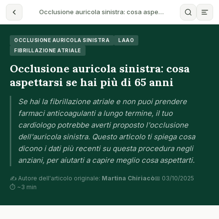
Occlusione auricola sinistra: cosa aspe…
OCCLUSIONE AURICOLA SINISTRA
LAAO
FIBRILLAZIONE ATRIALE
Occlusione auricola sinistra: cosa
aspettarsi se hai più di 65 anni
Se hai la fibrillazione atriale e non puoi prendere
farmaci anticoagulanti a lungo termine, il tuo
cardiologo potrebbe averti proposto l'occlusione
dell'auricola sinistra. Questo articolo ti spiega cosa
dicono i dati più recenti su questa procedura negli
anziani, per aiutarti a capire meglio cosa aspettarti.
✍️ Autore dell'articolo originale:
Martina Chiriacò
📅 03/10/2025
⏱ ~3 min