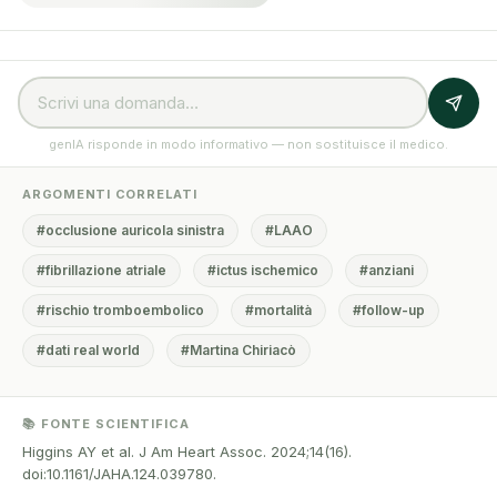
genIA risponde in modo informativo — non sostituisce il medico.
ARGOMENTI CORRELATI
#occlusione auricola sinistra
#LAAO
#fibrillazione atriale
#ictus ischemico
#anziani
#rischio tromboembolico
#mortalità
#follow-up
#dati real world
#Martina Chiriacò
📚 FONTE SCIENTIFICA
Higgins AY et al. J Am Heart Assoc. 2024;14(16).
doi:10.1161/JAHA.124.039780.