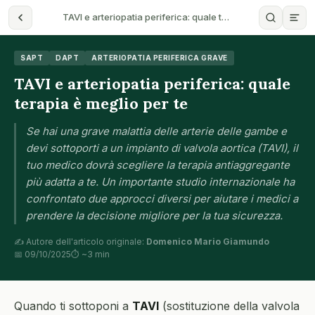
TAVI e arteriopatia periferica: quale t…
SAPT
DAPT
ARTERIOPATIA PERIFERICA GRAVE
TAVI e arteriopatia periferica: quale
terapia è meglio per te
Se hai una grave malattia delle arterie delle gambe e
devi sottoporti a un impianto di valvola aortica (TAVI), il
tuo medico dovrà scegliere la terapia antiaggregante
più adatta a te. Un importante studio internazionale ha
confrontato due approcci diversi per aiutare i medici a
prendere la decisione migliore per la tua sicurezza.
✍️ Autore dell'articolo originale:
Domenico Mario Giamundo
📅 09/10/2025
⏱ ~3 min
Quando ti sottoponi a
TAVI
(sostituzione della valvola