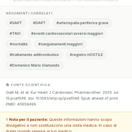
genIA risponde in modo informativo — non sostituisce il medico.
ARGOMENTI CORRELATI
#SAPT
#DAPT
#arteriopatia periferica grave
#TAVI
#eventi cardiovascolari avversi maggiori
#mortalità
#sanguinamenti maggiori
#trattamento antitrombotico
#registro HOSTILE
#Domenico Mario Giamundo
📚 FONTE SCIENTIFICA
Galli M, et al. Eur Heart J Cardiovasc Pharmacother. 2025 Jul
15:pvaf049. doi: 10.1093/ehjcvp/pvaf049. Epub ahead of print.
PMID: 40659499.
⚕️
Nota per il paziente:
Queste informazioni hanno scopo
divulgativo e non sostituiscono una visita medica. In caso di
dubbi rivolgiti sempre al tuo medico.