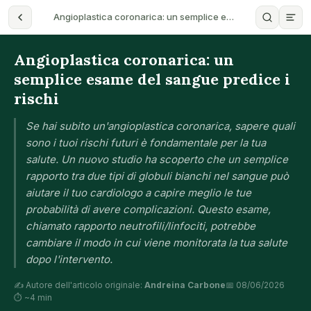
Angioplastica coronarica: un semplice e…
Angioplastica coronarica: un
semplice esame del sangue predice i
rischi
Se hai subito un'angioplastica coronarica, sapere quali
sono i tuoi rischi futuri è fondamentale per la tua
salute. Un nuovo studio ha scoperto che un semplice
rapporto tra due tipi di globuli bianchi nel sangue può
aiutare il tuo cardiologo a capire meglio le tue
probabilità di avere complicazioni. Questo esame,
chiamato rapporto neutrofili/linfociti, potrebbe
cambiare il modo in cui viene monitorata la tua salute
dopo l'intervento.
✍️ Autore dell'articolo originale:
Andreina Carbone
📅 08/06/2026
⏱ ~4 min