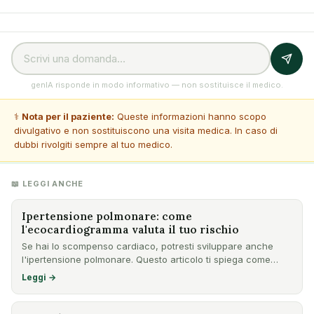
genIA risponde in modo informativo — non sostituisce il medico.
⚕️
Nota per il paziente:
Queste informazioni hanno scopo
divulgativo e non sostituiscono una visita medica. In caso di
dubbi rivolgiti sempre al tuo medico.
📖 LEGGI ANCHE
Ipertensione polmonare: come
l'ecocardiogramma valuta il tuo rischio
Se hai lo scompenso cardiaco, potresti sviluppare anche
l'ipertensione polmonare. Questo articolo ti spiega come
l'ecoc…
Leggi →