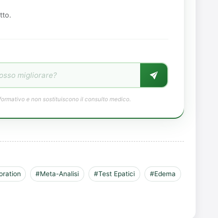
tto.
formativo e non sostituiscono il consulto medico.
oration
#Meta-Analisi
#Test Epatici
#Edema