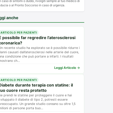
n caso di sintomi o dubbi, rivolgiti sempre al tuo medico di
iducia o al Pronto Soccorso in caso di urgenza.
ggi anche
ARTICOLO PER PAZIENTI
È possibile far regredire l’aterosclerosi
coronarica?
Un recente studio ha esplorato se è possibile ridurre i
danni causati dall’aterosclerosi nelle arterie del cuore,
una condizione che può portare a infarti. I risultati
mostrano ch…
Leggi Articolo →
ARTICOLO PER PAZIENTI
Diabete durante terapia con statine: il
tuo cuore resta protetto
Se prendi le statine per proteggere il cuore e hai
sviluppato il diabete di tipo 2, potresti essere
preoccupato. Un grande studio coreano su oltre 1,5
milioni di persone porta buo…