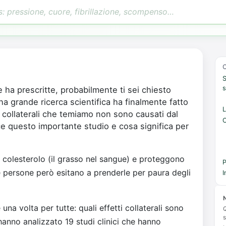
S
s
e ha prescritte, probabilmente ti sei chiesto
 Una grande ricerca scientifica ha finalmente fatto
L
i collaterali che temiamo non sono causati dal
C
e questo importante studio e cosa significa per
 colesterolo (il grasso nel sangue) e proteggono
P
lte persone però esitano a prenderle per paura degli
I
N
una volta per tutte: quali effetti collaterali sono
Q
s
 hanno analizzato 19 studi clinici che hanno