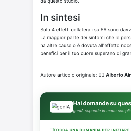
da questo studio.
In sintesi
Solo 4 effetti collaterali su 66 sono davve
La maggior parte dei sintomi che le per
ha altre cause o è dovuta all'effetto noceb
benefici per il tuo cuore superano di gran 
Autore articolo originale: 👨‍⚕️
Alberto A
Hai domande su quest
genIA risponde in modo semplic
TOCCA UNA DOMANDA PER INIZIARE