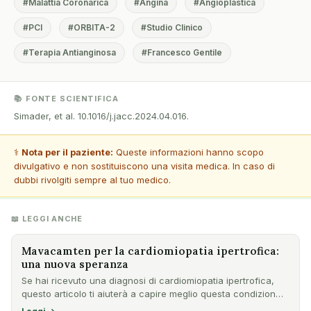
#Malattia Coronarica
#Angina
#Angioplastica
#PCI
#ORBITA-2
#Studio Clinico
#Terapia Antianginosa
#Francesco Gentile
📚 FONTE SCIENTIFICA
Simader, et al. 10.1016/j.jacc.2024.04.016.
⚕️
Nota per il paziente:
Queste informazioni hanno scopo
divulgativo e non sostituiscono una visita medica. In caso di
dubbi rivolgiti sempre al tuo medico.
📖 LEGGI ANCHE
Mavacamten per la cardiomiopatia ipertrofica:
una nuova speranza
Se hai ricevuto una diagnosi di cardiomiopatia ipertrofica,
questo articolo ti aiuterà a capire meglio questa condizion…