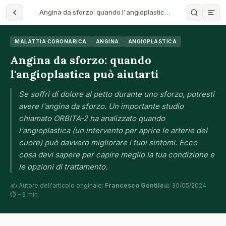
Angina da sforzo: quando l'angioplastic…
MALATTIA CORONARICA
ANGINA
ANGIOPLASTICA
Angina da sforzo: quando
l'angioplastica può aiutarti
Se soffri di dolore al petto durante uno sforzo, potresti
avere l'angina da sforzo. Un importante studio
chiamato ORBITA-2 ha analizzato quando
l'angioplastica (un intervento per aprire le arterie del
cuore) può davvero migliorare i tuoi sintomi. Ecco
cosa devi sapere per capire meglio la tua condizione e
le opzioni di trattamento.
✍️ Autore dell'articolo originale:
Francesco Gentile
📅 30/05/2024
⏱ ~3 min