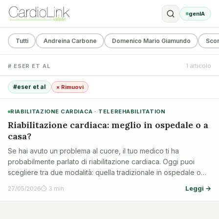
genIA
Tutti
Andreina Carbone
Domenico Mario Giamundo
Sco
1 articolo
# ESER ET AL
#eser et al
× Rimuovi
RIABILITAZIONE CARDIACA · TELEREHABILITATION
Riabilitazione cardiaca: meglio in ospedale o a
casa?
Se hai avuto un problema al cuore, il tuo medico ti ha
probabilmente parlato di riabilitazione cardiaca. Oggi puoi
scegliere tra due modalità: quella tradizionale in ospedale o
quella a distanza (chiamata telerehabilitation). Un nuovo studio
Leggi →
27/05/2026
⏱ 3 min
ci aiuta a capire …