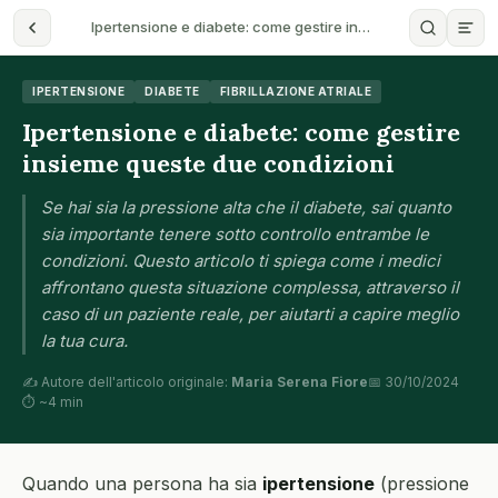
Ipertensione e diabete: come gestire in…
IPERTENSIONE
DIABETE
FIBRILLAZIONE ATRIALE
Ipertensione e diabete: come gestire
insieme queste due condizioni
Se hai sia la pressione alta che il diabete, sai quanto
sia importante tenere sotto controllo entrambe le
condizioni. Questo articolo ti spiega come i medici
affrontano questa situazione complessa, attraverso il
caso di un paziente reale, per aiutarti a capire meglio
la tua cura.
✍️ Autore dell'articolo originale:
Maria Serena Fiore
📅 30/10/2024
⏱ ~4 min
Quando una persona ha sia
ipertensione
(pressione