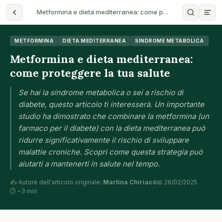
Metformina e dieta mediterranea: come p…
METFORMINA
DIETA MEDITERRANEA
SINDROME METABOLICA
Metformina e dieta mediterranea:
come proteggere la tua salute
Se hai la sindrome metabolica o sei a rischio di
diabete, questo articolo ti interesserà. Un importante
studio ha dimostrato che combinare la metformina (un
farmaco per il diabete) con la dieta mediterranea può
ridurre significativamente il rischio di sviluppare
malattie croniche. Scopri come questa strategia può
aiutarti a mantenerti in salute nel tempo.
✍️ Autore dell'articolo originale:
Martina Chiriacò
📅 26/02/2025
⏱ ~3 min