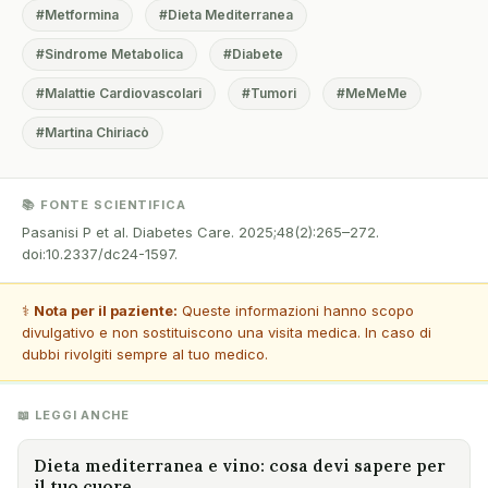
#Metformina
#Dieta Mediterranea
#Sindrome Metabolica
#Diabete
#Malattie Cardiovascolari
#Tumori
#MeMeMe
#Martina Chiriacò
📚 FONTE SCIENTIFICA
Pasanisi P et al. Diabetes Care. 2025;48(2):265–272.
doi:10.2337/dc24-1597.
⚕️
Nota per il paziente:
Queste informazioni hanno scopo
divulgativo e non sostituiscono una visita medica. In caso di
dubbi rivolgiti sempre al tuo medico.
📖 LEGGI ANCHE
Dieta mediterranea e vino: cosa devi sapere per
il tuo cuore