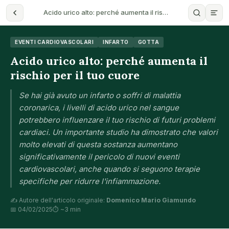
Acido urico alto: perché aumenta il ris…
EVENTI CARDIOVASCOLARI
INFARTO
GOTTA
Acido urico alto: perché aumenta il
rischio per il tuo cuore
Se hai già avuto un infarto o soffri di malattia
coronarica, i livelli di acido urico nel sangue
potrebbero influenzare il tuo rischio di futuri problemi
cardiaci. Un importante studio ha dimostrato che valori
molto elevati di questa sostanza aumentano
significativamente il pericolo di nuovi eventi
cardiovascolari, anche quando si seguono terapie
specifiche per ridurre l'infiammazione.
✍️ Autore dell'articolo originale:
Domenico Mario Giamundo
📅 04/02/2025
⏱ ~3 min