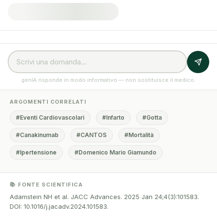
genIA risponde in modo informativo — non sostituisce il medico.
ARGOMENTI CORRELATI
#Eventi Cardiovascolari
#Infarto
#Gotta
#Canakinumab
#CANTOS
#Mortalità
#Ipertensione
#Domenico Mario Giamundo
📚 FONTE SCIENTIFICA
Adamstein NH et al. JACC Advances. 2025 Jan 24;4(3):101583.
DOI: 10.1016/j.jacadv.2024.101583.