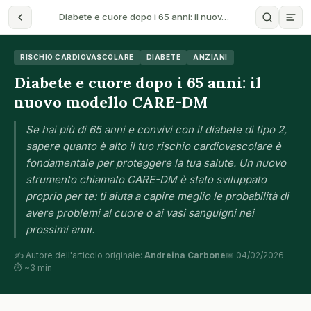
Diabete e cuore dopo i 65 anni: il nuov…
RISCHIO CARDIOVASCOLARE
DIABETE
ANZIANI
Diabete e cuore dopo i 65 anni: il
nuovo modello CARE-DM
Se hai più di 65 anni e convivi con il diabete di tipo 2,
sapere quanto è alto il tuo rischio cardiovascolare è
fondamentale per proteggere la tua salute. Un nuovo
strumento chiamato CARE-DM è stato sviluppato
proprio per te: ti aiuta a capire meglio le probabilità di
avere problemi al cuore o ai vasi sanguigni nei
prossimi anni.
✍️ Autore dell'articolo originale:
Andreina Carbone
📅 04/02/2026
⏱ ~3 min