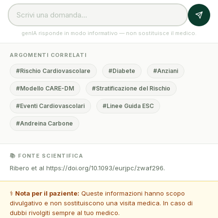
genIA risponde in modo informativo — non sostituisce il medico.
ARGOMENTI CORRELATI
#Rischio Cardiovascolare
#Diabete
#Anziani
#Modello CARE-DM
#Stratificazione del Rischio
#Eventi Cardiovascolari
#Linee Guida ESC
#Andreina Carbone
📚 FONTE SCIENTIFICA
Ribero et al https://doi.org/10.1093/eurjpc/zwaf296.
⚕️
Nota per il paziente:
Queste informazioni hanno scopo
divulgativo e non sostituiscono una visita medica. In caso di
dubbi rivolgiti sempre al tuo medico.