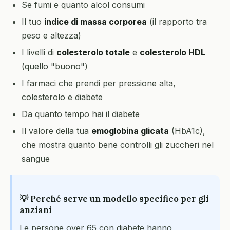
Se fumi e quanto alcol consumi
Il tuo
indice di massa corporea
(il rapporto tra
peso e altezza)
I livelli di
colesterolo totale
e
colesterolo HDL
(quello "buono")
I farmaci che prendi per pressione alta,
colesterolo e diabete
Da quanto tempo hai il diabete
Il valore della tua
emoglobina glicata
(HbA1c),
che mostra quanto bene controlli gli zuccheri nel
sangue
💡 Perché serve un modello specifico per gli
anziani
Le persone over 65 con diabete hanno