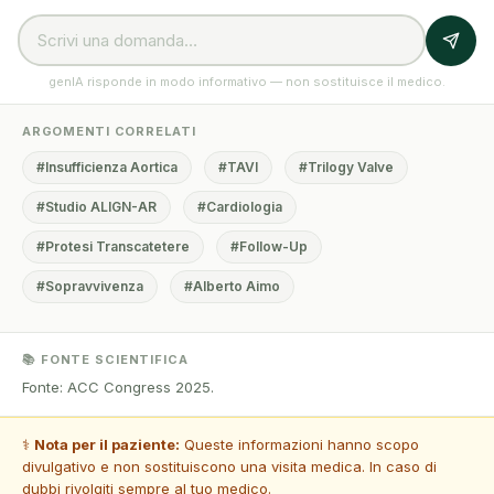
genIA risponde in modo informativo — non sostituisce il medico.
ARGOMENTI CORRELATI
#Insufficienza Aortica
#TAVI
#Trilogy Valve
#Studio ALIGN-AR
#Cardiologia
#Protesi Transcatetere
#Follow-Up
#Sopravvivenza
#Alberto Aimo
📚 FONTE SCIENTIFICA
Fonte: ACC Congress 2025.
⚕️
Nota per il paziente:
Queste informazioni hanno scopo
divulgativo e non sostituiscono una visita medica. In caso di
dubbi rivolgiti sempre al tuo medico.