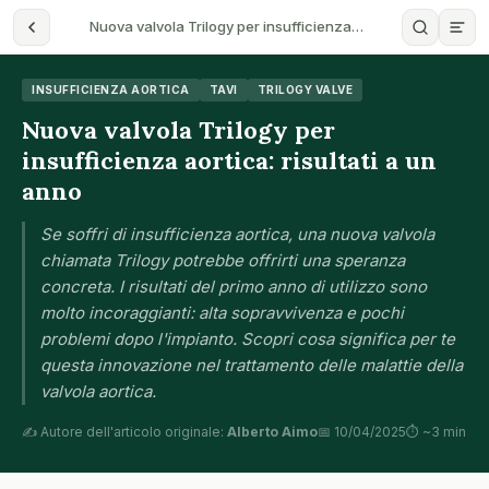
Nuova valvola Trilogy per insufficienza…
INSUFFICIENZA AORTICA
TAVI
TRILOGY VALVE
Nuova valvola Trilogy per
insufficienza aortica: risultati a un
anno
Se soffri di insufficienza aortica, una nuova valvola
chiamata Trilogy potrebbe offrirti una speranza
concreta. I risultati del primo anno di utilizzo sono
molto incoraggianti: alta sopravvivenza e pochi
problemi dopo l'impianto. Scopri cosa significa per te
questa innovazione nel trattamento delle malattie della
valvola aortica.
✍️ Autore dell'articolo originale:
Alberto Aimo
📅 10/04/2025
⏱ ~3 min