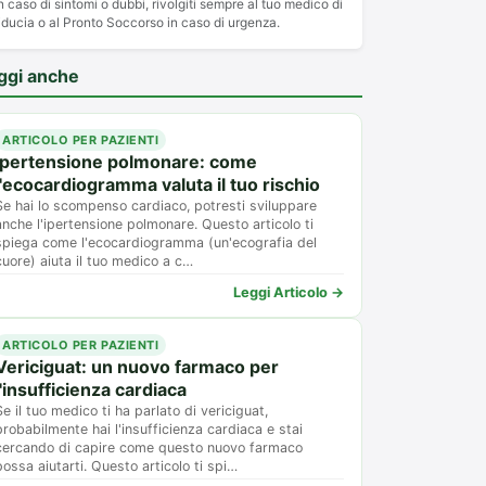
n caso di sintomi o dubbi, rivolgiti sempre al tuo medico di
iducia o al Pronto Soccorso in caso di urgenza.
ggi anche
ARTICOLO PER PAZIENTI
Ipertensione polmonare: come
l'ecocardiogramma valuta il tuo rischio
Se hai lo scompenso cardiaco, potresti sviluppare
anche l'ipertensione polmonare. Questo articolo ti
spiega come l'ecocardiogramma (un'ecografia del
cuore) aiuta il tuo medico a c…
Leggi Articolo →
ARTICOLO PER PAZIENTI
Vericiguat: un nuovo farmaco per
l'insufficienza cardiaca
Se il tuo medico ti ha parlato di vericiguat,
probabilmente hai l'insufficienza cardiaca e stai
cercando di capire come questo nuovo farmaco
possa aiutarti. Questo articolo ti spi…