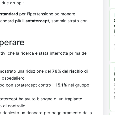
n due gruppi:
 standard
per l'ipertensione polmonare
standard
più il sotatercept
, somministrato con
sperare
itivi che la ricerca è stata interrotta prima del
 mostrato una riduzione del
76% del rischio
di
o ospedaliero
po con sotatercept contro il
15,1%
nel gruppo
otatercept ha avuto bisogno di un trapianto
 di controllo
a richiesto un ricovero per peggioramento della