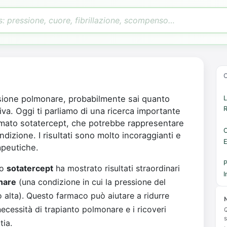
nsione polmonare, probabilmente sai quanto
L
R
a. Oggi ti parliamo di una ricerca importante
mato sotatercept, che potrebbe rappresentare
dizione. I risultati sono molto incoraggianti e
E
apeutiche.
P
to
sotatercept
ha mostrato risultati straordinari
I
nare
(una condizione in cui la pressione del
o alta). Questo farmaco può aiutare a ridurre
N
 necessità di trapianto polmonare e i ricoveri
Q
s
tia.