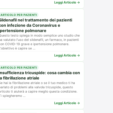
Leggi Articolo →
ARTICOLO PER PAZIENTI
Sildenafil nel trattamento dei pazienti
con infezione da Coronavirus e
ipertensione polmonare
Questo testo spiega in modo semplice uno studio che
ha valutato l'uso del sildenafil, un farmaco, in pazienti
con COVID-19 grave e ipertensione polmonare.
L'obiettivo è capire se …
Leggi Articolo →
ARTICOLO PER PAZIENTI
Insufficienza tricuspide: cosa cambia con
la fibrillazione atriale
Se hai la fibrillazione atriale o se il tuo medico ti ha
parlato di problemi alla valvola tricuspide, questo
articolo ti aiuterà a capire meglio questa condizione.
Ti spiegheremo …
Leggi Articolo →