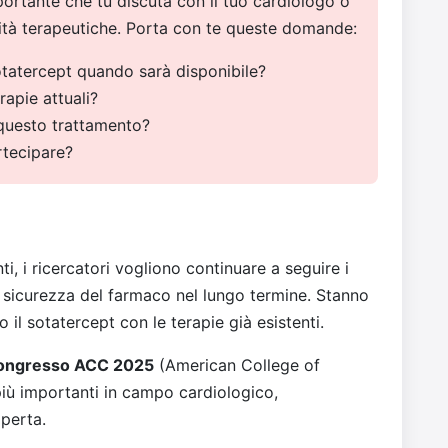
portante che tu discuta con il tuo cardiologo o
tà terapeutiche. Porta con te queste domande:
otatercept quando sarà disponibile?
apie attuali?
 questo trattamento?
artecipare?
i, i ricercatori vogliono continuare a seguire i
la sicurezza del farmaco nel lungo termine. Stanno
il sotatercept con le terapie già esistenti.
ongresso ACC 2025
(American College of
 più importanti in campo cardiologico,
perta.