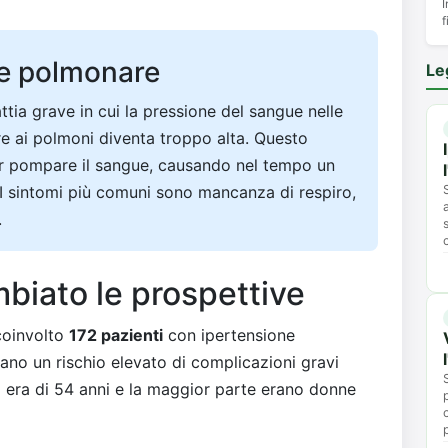
I
f
ne polmonare
Le
tia grave in cui la pressione del sangue nelle
re ai polmoni diventa troppo alta. Questo
per pompare il sangue, causando nel tempo un
I sintomi più comuni sono mancanza di respiro,
.
biato le prospettive
coinvolto
172 pazienti
con ipertensione
ano un rischio elevato di complicazioni gravi
a era di 54 anni e la maggior parte erano donne