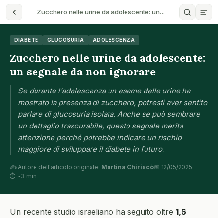
Zucchero nelle urine da adolescente: un…
DIABETE
GLUCOSURIA
ADOLESCENZA
Zucchero nelle urine da adolescente:
un segnale da non ignorare
Se durante l'adolescenza un esame delle urine ha
mostrato la presenza di zucchero, potresti aver sentito
parlare di glucosuria isolata. Anche se può sembrare
un dettaglio trascurabile, questo segnale merita
attenzione perché potrebbe indicare un rischio
maggiore di sviluppare il diabete in futuro.
✍️ Autore dell'articolo originale:
Martina Chiriacò
📅 12/05/2025
⏱ ~3 min
Un recente studio israeliano ha seguito oltre
1,6