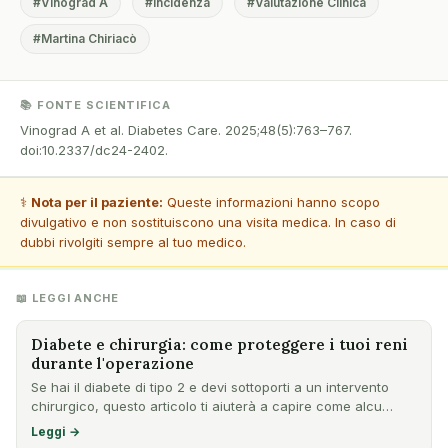
#Vinograd A
#Incidenza
#Valutazione Clinica
#Martina Chiriacò
📚 FONTE SCIENTIFICA
Vinograd A et al. Diabetes Care. 2025;48(5):763–767.
doi:10.2337/dc24-2402.
⚕️
Nota per il paziente:
Queste informazioni hanno scopo
divulgativo e non sostituiscono una visita medica. In caso di
dubbi rivolgiti sempre al tuo medico.
📖 LEGGI ANCHE
Diabete e chirurgia: come proteggere i tuoi reni
durante l'operazione
Se hai il diabete di tipo 2 e devi sottoporti a un intervento
chirurgico, questo articolo ti aiuterà a capire come alcu…
Leggi →