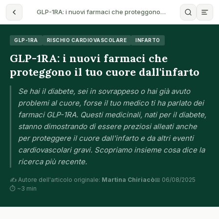
GLP-1RA: i nuovi farmaci che proteggono…
GLP-1RA
RISCHIO CARDIOVASCOLARE
INFARTO
GLP-1RA: i nuovi farmaci che
proteggono il tuo cuore dall'infarto
Se hai il diabete, sei in sovrappeso o hai già avuto
problemi al cuore, forse il tuo medico ti ha parlato dei
farmaci GLP-1RA. Questi medicinali, nati per il diabete,
stanno dimostrando di essere preziosi alleati anche
per proteggere il cuore dall'infarto e da altri eventi
cardiovascolari gravi. Scopriamo insieme cosa dice la
ricerca più recente.
✍️ Autore dell'articolo originale:
Martina Chiriacò
📅 06/08/2025
⏱ ~3 min