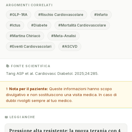
ARGOMENTI CORRELATI
#GLP-1RA
#Rischio Cardiovascolare
#Infarto
#Ictus
#Diabete
#Mortalità Cardiovascolare
#Martina Chiriacò
#Meta-Analisi
#Eventi Cardiovascolari
#ASCVD
📚 FONTE SCIENTIFICA
Tang ASP et al. Cardiovasc Diabetol. 2025;24:285.
⚕️
Nota per il paziente:
Queste informazioni hanno scopo
divulgativo e non sostituiscono una visita medica. In caso di
dubbi rivolgiti sempre al tuo medico.
📖 LEGGI ANCHE
Pressione alta resistente: la nuova terapia con 4