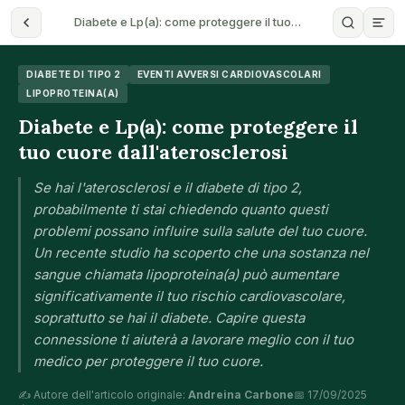
Diabete e Lp(a): come proteggere il tuo…
DIABETE DI TIPO 2
EVENTI AVVERSI CARDIOVASCOLARI
LIPOPROTEINA(A)
Diabete e Lp(a): come proteggere il
tuo cuore dall'aterosclerosi
Se hai l'aterosclerosi e il diabete di tipo 2,
probabilmente ti stai chiedendo quanto questi
problemi possano influire sulla salute del tuo cuore.
Un recente studio ha scoperto che una sostanza nel
sangue chiamata lipoproteina(a) può aumentare
significativamente il tuo rischio cardiovascolare,
soprattutto se hai il diabete. Capire questa
connessione ti aiuterà a lavorare meglio con il tuo
medico per proteggere il tuo cuore.
✍️ Autore dell'articolo originale:
Andreina Carbone
📅 17/09/2025