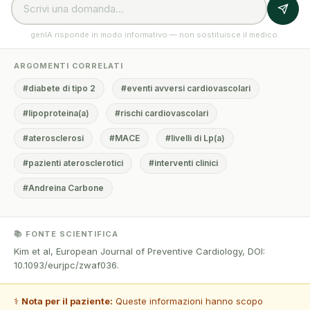
genIA risponde in modo informativo — non sostituisce il medico.
ARGOMENTI CORRELATI
#diabete di tipo 2
#eventi avversi cardiovascolari
#lipoproteina(a)
#rischi cardiovascolari
#aterosclerosi
#MACE
#livelli di Lp(a)
#pazienti aterosclerotici
#interventi clinici
#Andreina Carbone
📚 FONTE SCIENTIFICA
Kim et al, European Journal of Preventive Cardiology, DOI:
10.1093/eurjpc/zwaf036.
⚕️
Nota per il paziente:
Queste informazioni hanno scopo