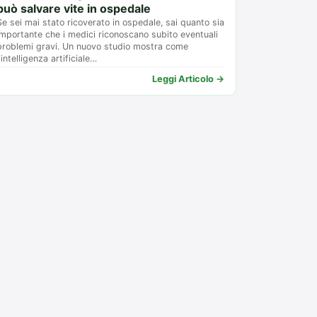
può salvare vite in ospedale
Se sei mai stato ricoverato in ospedale, sai quanto sia
importante che i medici riconoscano subito eventuali
problemi gravi. Un nuovo studio mostra come
l'intelligenza artificiale…
Leggi Articolo →