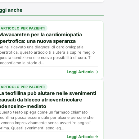
ggi anche
ARTICOLO PER PAZIENTI
Mavacamten per la cardiomiopatia
ipertrofica: una nuova speranza
Se hai ricevuto una diagnosi di cardiomiopatia
ipertrofica, questo articolo ti aiuterà a capire meglio
questa condizione e le nuove possibilità di cura. Ti
raccontiamo la storia d…
Leggi Articolo →
ARTICOLO PER PAZIENTI
La teofillina può aiutare nelle svenimenti
causati da blocco atrioventricolare
adenosino-mediato
Questo testo spiega come un farmaco chiamato
teofillina possa essere utile per alcune persone che
svenono improvvisamente senza avvertire segnali
prima. Questi svenimenti sono leg…
Leggi Articolo →