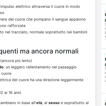
l'impulso elettrico attraversa il cuore in modo
emi
amere del cuore che pompano il sangue appaiono
sono rafforzate
o nel tracciato, normale soprattutto nei bambini
uenti ma ancora normali
 (ancora più lento)
do
: un leggero rallentamento nel passaggio
l cuore
 elettrica del cuore ha una direzione leggermente
12 ai 16 anni
cambiano in base all'
età
, al
sesso
e soprattutto al