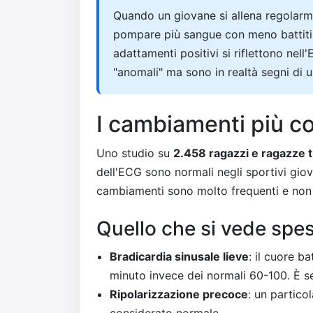
Quando un giovane si allena regolarme
pompare più sangue con meno battiti e
adattamenti positivi si riflettono ne
"anomali" ma sono in realtà segni di u
I cambiamenti più c
Uno studio su
2.458 ragazzi e ragazze tr
dell'ECG sono normali negli sportivi giov
cambiamenti sono molto frequenti e no
Quello che si vede spes
Bradicardia sinusale lieve
: il cuore b
minuto invece dei normali 60-100. È s
Ripolarizzazione precoce
: un partico
considerato normale