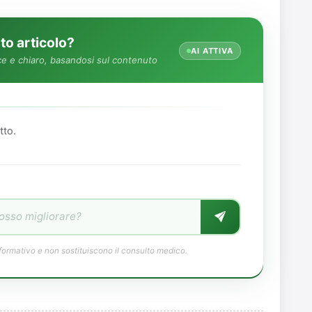
o articolo?
AI ATTIVA
e e chiaro, basandosi sul contenuto
tto.
formativo e non sostituiscono il consulto medico.