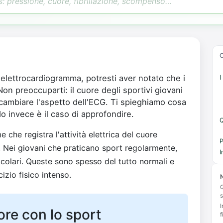
n elettrocardiogramma, potresti aver notato che i
I
Non preoccuparti: il cuore degli sportivi giovani
uò cambiare l'aspetto dell'ECG. Ti spieghiamo cosa
 invece è il caso di approfondire.
 che registra l'attività elettrica del cuore
P
o. Nei giovani che praticano sport regolarmente,
I
colari. Queste sono spesso del tutto normali e
cizio fisico intenso.
N
Q
s
I
re con lo sport
f