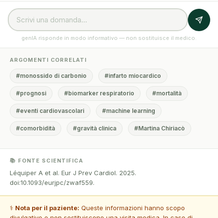
genIA risponde in modo informativo — non sostituisce il medico.
ARGOMENTI CORRELATI
#monossido di carbonio
#infarto miocardico
#prognosi
#biomarker respiratorio
#mortalità
#eventi cardiovascolari
#machine learning
#comorbidità
#gravità clinica
#Martina Chiriacò
📚 FONTE SCIENTIFICA
Léquiper A et al. Eur J Prev Cardiol. 2025.
doi:10.1093/eurjpc/zwaf559.
⚕️
Nota per il paziente:
Queste informazioni hanno scopo
divulgativo e non sostituiscono una visita medica. In caso di