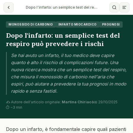
Dopo l'infarto: un semplice test del re…
MONOSSIDO DI CARBONIO
INFARTO MIOCARDICO
PROGNOSI
Dopo l'infarto: un semplice test del
respiro può prevedere i rischi
Se hai avuto un infarto, il tuo medico deve capire
quanto è alto il rischio di complicazioni future. Una
nuova ricerca mostra che un semplice test del respiro,
che misura il monossido di carbonio nell'aria che
espiri, può aiutare a prevedere la tua prognosi in modo
rapido e senza fastidi.
✍️ Autore dell'articolo originale:
Martina Chiriacò
📅 29/10/2025
⏱ ~3 min
Dopo un infarto, è fondamentale capire quali pazienti