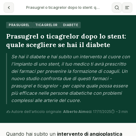
Prasugrel o ticagrelor dopo lo stent: q…
PRASUGREL
TICAGRELOR
DIABETE
Prasugrel o ticagrelor dopo lo stent:
quale scegliere se hai il diabete
Se hai il diabete e hai subito un intervento al cuore con
l'impianto di uno stent, il tuo medico ti avrà prescritto
dei farmaci per prevenire la formazione di coaguli. Un
nuovo studio confronta due di questi farmaci -
prasugrel e ticagrelor - per capire quale possa essere
più efficace nelle persone diabetiche con problemi
complessi alle arterie del cuore.
✍️ Autore dell'articolo originale:
Alberto Aimo
📅 17/11/2025
⏱ ~3 min
Quando hai subito un
intervento di angioplastica