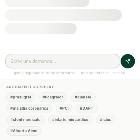
genIA risponde in modo informativo — non sostituisce il medico.
ARGOMENTI CORRELATI
#prasugrel
#ticagrelor
#diabete
#malattia coronarica
#PCI
#DAPT
#stent medicato
#infarto miocardico
#ictus
#Alberto Aimo