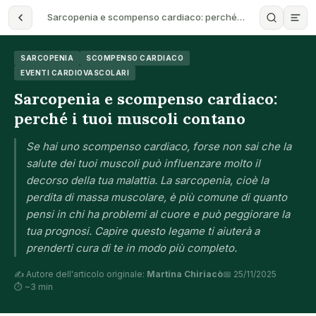
Sarcopenia e scompenso cardiaco: perché…
SARCOPENIA
SCOMPENSO CARDIACO
EVENTI CARDIOVASCOLARI
Sarcopenia e scompenso cardiaco:
perché i tuoi muscoli contano
Se hai uno scompenso cardiaco, forse non sai che la
salute dei tuoi muscoli può influenzare molto il
decorso della tua malattia. La sarcopenia, cioè la
perdita di massa muscolare, è più comune di quanto
pensi in chi ha problemi al cuore e può peggiorare la
tua prognosi. Capire questo legame ti aiuterà a
prenderti cura di te in modo più completo.
✍️ Autore dell'articolo originale:
Martina Chiriacò
📅 25/11/2025
⏱ ~3 min