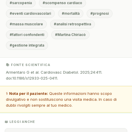
#sarcopenia
#scompenso cardiaco
#eventi cardiovascolari
#mortalità
#prognosi
#massa muscolare
#analisi retrospettiva
#fattori confondenti
#Martina Chiriacò
#gestione integrata
📚 FONTE SCIENTIFICA
Armentaro G et al. Cardiovasc Diabetol. 2025;24:411.
doi:10.1186/s12933-025-0411.
⚕️
Nota per il paziente:
Queste informazioni hanno scopo
divulgativo e non sostituiscono una visita medica. In caso di
dubbi rivolgiti sempre al tuo medico.
📖 LEGGI ANCHE