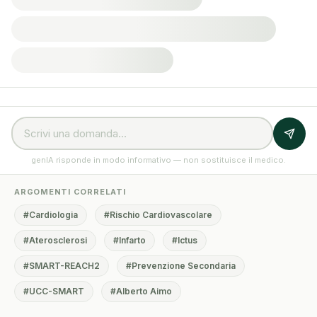
genIA risponde in modo informativo — non sostituisce il medico.
ARGOMENTI CORRELATI
#Cardiologia
#Rischio Cardiovascolare
#Aterosclerosi
#Infarto
#Ictus
#SMART-REACH2
#Prevenzione Secondaria
#UCC-SMART
#Alberto Aimo