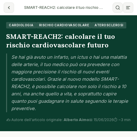
SMART-REACH2: calcolare il tuo rischio …
CARDIOLOGIA
RISCHIO CARDIOVASCOLARE
ATEROSCLEROSI
SMART-REACH2: calcolare il tuo
rischio cardiovascolare futuro
Se hai già avuto un infarto, un ictus o hai una malattia
delle arterie, il tuo medico può ora prevedere con
maggiore precisione il rischio di nuovi eventi
cardiovascolari. Grazie al nuovo modello SMART-
REACH2, è possibile calcolare non solo il rischio a 10
anni, ma anche quello a vita, e soprattutto capire
quanto puoi guadagnare in salute seguendo le terapie
preventive.
✍️ Autore dell'articolo originale:
Alberto Aimo
📅 15/06/2026
⏱ ~3 min