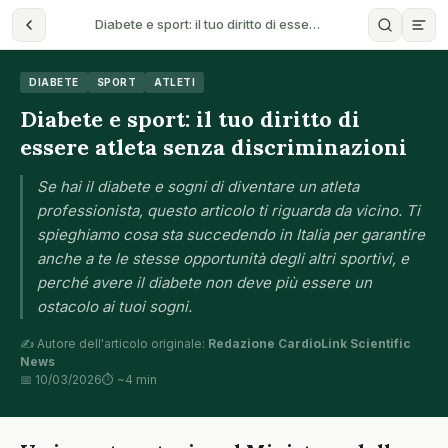
Diabete e sport: il tuo diritto di esse…
DIABETE
SPORT
ATLETI
Diabete e sport: il tuo diritto di
essere atleta senza discriminazioni
Se hai il diabete e sogni di diventare un atleta
professionista, questo articolo ti riguarda da vicino. Ti
spieghiamo cosa sta succedendo in Italia per garantire
anche a te le stesse opportunità degli altri sportivi, e
perché avere il diabete non deve più essere un
ostacolo ai tuoi sogni.
✍️ Autore dell'articolo originale:
Redazione CardioLink Scientific
News
📅 10/03/2026
⏱ ~4 min