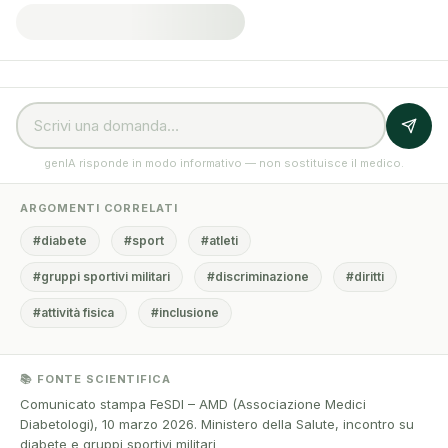
genIA risponde in modo informativo — non sostituisce il medico.
ARGOMENTI CORRELATI
#diabete
#sport
#atleti
#gruppi sportivi militari
#discriminazione
#diritti
#attività fisica
#inclusione
📚 FONTE SCIENTIFICA
Comunicato stampa FeSDI – AMD (Associazione Medici
Diabetologi), 10 marzo 2026. Ministero della Salute, incontro su
diabete e gruppi sportivi militari