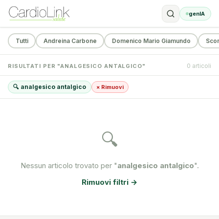
genIA
Tutti
Andreina Carbone
Domenico Mario Giamundo
Sco
0 articoli
RISULTATI PER "ANALGESICO ANTALGICO"
🔍 analgesico antalgico
× Rimuovi
🔍
Nessun articolo trovato per "
analgesico antalgico
".
Rimuovi filtri →