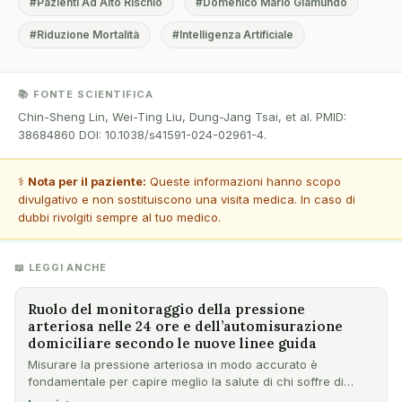
#Pazienti Ad Alto Rischio
#Domenico Mario Giamundo
#Riduzione Mortalità
#Intelligenza Artificiale
📚 FONTE SCIENTIFICA
Chin-Sheng Lin, Wei-Ting Liu, Dung-Jang Tsai, et al. PMID:
38684860 DOI: 10.1038/s41591-024-02961-4.
⚕️
Nota per il paziente:
Queste informazioni hanno scopo
divulgativo e non sostituiscono una visita medica. In caso di
dubbi rivolgiti sempre al tuo medico.
📖 LEGGI ANCHE
Ruolo del monitoraggio della pressione
arteriosa nelle 24 ore e dell’automisurazione
domiciliare secondo le nuove linee guida
Misurare la pressione arteriosa in modo accurato è
fondamentale per capire meglio la salute di chi soffre di
ipertensio…