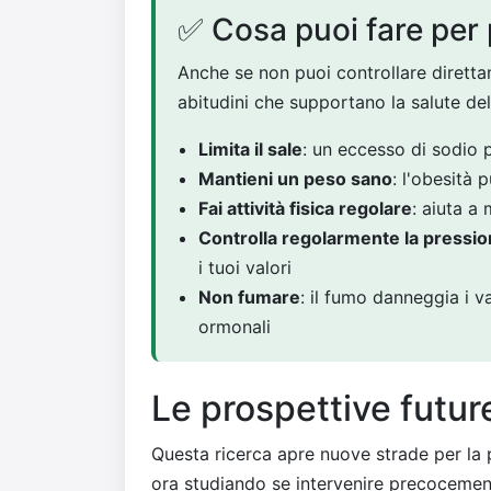
✅ Cosa puoi fare per 
Anche se non puoi controllare direttam
abitudini che supportano la salute de
Limita il sale
: un eccesso di sodio 
Mantieni un peso sano
: l'obesità
Fai attività fisica regolare
: aiuta a
Controlla regolarmente la pressi
i tuoi valori
Non fumare
: il fumo danneggia i v
ormonali
Le prospettive futur
Questa ricerca apre nuove strade per la 
ora studiando se intervenire precocemen