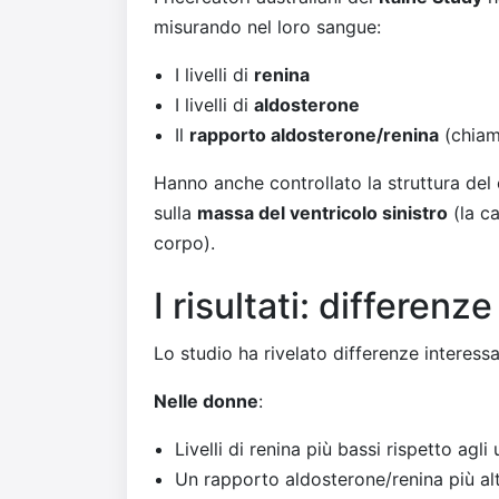
misurando nel loro sangue:
I livelli di
renina
I livelli di
aldosterone
Il
rapporto aldosterone/renina
(chiam
Hanno anche controllato la struttura d
sulla
massa del ventricolo sinistro
(la ca
corpo).
I risultati: differen
Lo studio ha rivelato differenze interessan
Nelle donne
:
Livelli di renina più bassi rispetto agli
Un rapporto aldosterone/renina più al