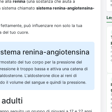
me alla
renina
(una sostanza che aiuta a
I
f
un sistema chiamato
sistema renina-angiotensina-
Le
ettamente, può influenzare non solo la tua
a del tuo cuore.
sistema renina-angiotensina
mostato del tuo corpo per la pressione del
ressione è troppo bassa e attiva una catena di
aldosterone. L'aldosterone dice ai reni di
do il volume del sangue e quindi la pressione.
 adulti
anno seguito un gruppo di giovani a 17 e 27 anni,