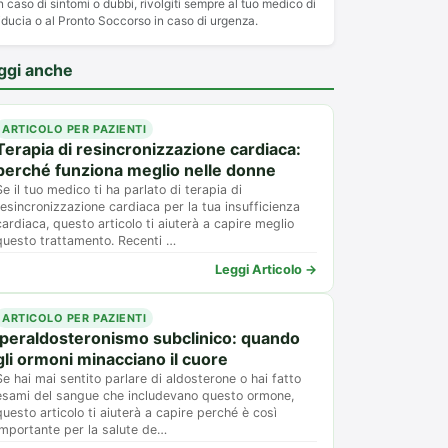
n caso di sintomi o dubbi, rivolgiti sempre al tuo medico di
iducia o al Pronto Soccorso in caso di urgenza.
ggi anche
ARTICOLO PER PAZIENTI
Terapia di resincronizzazione cardiaca:
perché funziona meglio nelle donne
Se il tuo medico ti ha parlato di terapia di
resincronizzazione cardiaca per la tua insufficienza
cardiaca, questo articolo ti aiuterà a capire meglio
questo trattamento. Recenti …
Leggi Articolo →
ARTICOLO PER PAZIENTI
Iperaldosteronismo subclinico: quando
gli ormoni minacciano il cuore
Se hai mai sentito parlare di aldosterone o hai fatto
esami del sangue che includevano questo ormone,
questo articolo ti aiuterà a capire perché è così
importante per la salute de…