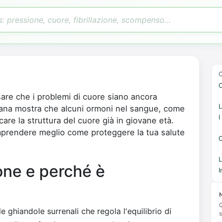
C
nsare che i problemi di cuore siano ancora
L
liana mostra che alcuni ormoni nel sangue, come
I
care la struttura del cuore già in giovane età.
mprendere meglio come proteggere la tua salute
C
L
one e perché è
I
N
Q
 ghiandole surrenali che regola l'equilibrio di
s